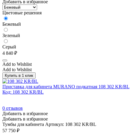
Добавить в избранное
Дуб Наварра
(89)
Дуб светлый
(31)
Цветовые решения
Дуб светлый/Белый
(15)
Бежевый
Дуб светлый/Хром
(28)
Зеленый
Дуб светлый/Черный
(28)
Дуб табак
(7)
Серый
4 840
₽
Дуб ферро/Бежевый
(12)
Add to Wishlist
Дуб ферро/Черный
(12)
Add to Wishlist
Дуб флоре
(4)
Купить в 1 клик
Зеленый
(17)
Приставка для кабинета MURANO подкатная 108 302 KR/BL
Зеленый кашемир
(1)
Код: 108 302 KR/BL
Зеленый/Хром
(10)
0
отзывов
Зеленый/Черный
(29)
Добавить в избранное
Золотой ротанг
(1)
Добавить в избранное
Тумбы для кабинета
Артикул: 108 302 KR/BL
Итальянский орех/Бежевый
(12)
57 750
₽