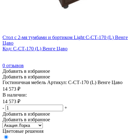
Графит
(0)
Хром
(0)
Черный
(0)
Стол с 2-мя тумбами и бортиком Light С-СТ-170 (L) Венге
Цаво
Комбинированный цвет
Код: С-СТ-170 (L) Венге Цаво
Да
(0)
0
отзывов
Нет
(0)
Добавить в избранное
Добавить в избранное
Гостиничная мебель
Артикул: С-СТ-170 (L) Венге Цаво
Материал столешницы
14 573
₽
В наличии:
Бук
(0)
14 573
₽
ДСП
(13)
-
+
Добавить в избранное
Дуб
(0)
Добавить в избранное
ЛДСП
(4)
Цветовые решения
Лиственница
(0)