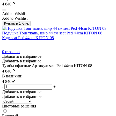
Белый
(978)
4 840
₽
Белый/Антрацит
(33)
Add to Wishlist
Белый/Графит
(44)
Add to Wishlist
Купить в 1 клик
Белый/Металл серый
(84)
Белый/Табак
(24)
Подушка Tour ткань, шир 44 см seat Ped 44cm KITON 08
Код: seat Ped 44cm KITON 08
Белый/Хром
(9)
Бордовый
(4)
0
отзывов
Бук Артизан
(53)
Добавить в избранное
Добавить в избранное
Васильковый
(1)
Тумбы офисные
Артикул: seat Ped 44cm KITON 08
Венге
(48)
4 840
₽
В наличии:
Венге Цаво
(924)
4 840
₽
Венге Цаво/Антрацит
(33)
-
+
Добавить в избранное
Венге Цаво/Белый
(33)
Добавить в избранное
Венге Цаво/Металл серый
(84)
Цветовые решения
Венге/Хром
(12)
Бежевый