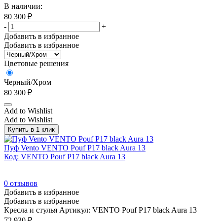
Лиловый
(1)
В наличии:
80 300
₽
Мали
(42)
-
+
Махагон
(61)
Добавить в избранное
Добавить в избранное
Металлик NEW
(203)
Цветовые решения
Оранжевый
(8)
Орех
(12)
Черный/Хром
80 300
₽
Орех американский
(61)
Орех барселона
(1)
Add to Wishlist
Add to Wishlist
Орех Гварнери
(715)
Купить в 1 клик
Орех Гварнери/Металл серый
(84)
Пуф Vento VENTO Pouf P17 black Aura 13
Орех мароне
(4)
Код: VENTO Pouf P17 black Aura 13
Орех танганьика
(2)
Орех/Хром
(20)
0
отзывов
Добавить в избранное
Орех/Черный
(23)
Добавить в избранное
Кресла и стулья
Артикул: VENTO Pouf P17 black Aura 13
Палисандр
(10)
72 930
₽