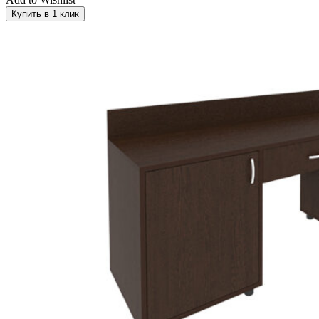
Черный/Серый
(38)
Купить в 1 клик
Черный/Табак
(4)
Черный/Хром
(47)
Черный/Черный
(28)
Шоколадный
(1)
Эбен Макасар
(61)
Эвкалипт
(61)
Эвкалипт мореный/Хром
(8)
Эвкалипт мореный/Черный
(12)
Эвкалипт светлый/Хром
(8)
Эвкалипт светлый/Черный
(12)
Эквалипт мореный/Черный
(0)
Цвет каркаса
Белый
(0)