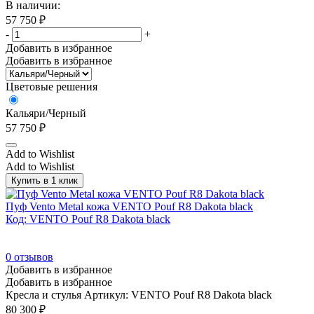
В наличии:
Итальянский орех/Черный
(12)
57 750
₽
Кальяри
(3)
-
+
Кальяри/Черный
(10)
Добавить в избранное
Добавить в избранное
Капучино
(4)
Цветовые решения
Клен
(872)
Клен Металлик NEW
(511)
Кальяри/Черный
57 750
₽
Клен Металлик NEW/Металл серый
(84)
Клен/Антрацит
(33)
Add to Wishlist
Add to Wishlist
Клен/Белый
(33)
Купить в 1 клик
Клен/Металл серый
(84)
Пуф Vento Metal кожа VENTO Pouf R8 Dakota black
Коричневый
(15)
Код: VENTO Pouf R8 Dakota black
Красный
(2)
0
отзывов
Кэмел
(1)
Добавить в избранное
Лазурный
(2)
Добавить в избранное
Кресла и стулья
Артикул: VENTO Pouf R8 Dakota black
Лайм
(1)
80 300
₽