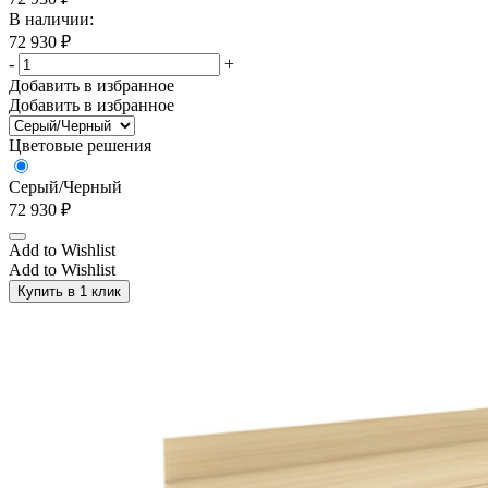
Пепельный
(1)
В наличии:
72 930
₽
Пустыня Сахара
(1)
-
+
Радика
(0)
Добавить в избранное
Добавить в избранное
Розовый
(1)
Светло коричневый
(2)
Цветовые решения
Светло-серый
(33)
Серый/Черный
Серо бежевый
(2)
72 930
₽
Серо голубой
(7)
Add to Wishlist
Add to Wishlist
Серо голубой/Графит
(7)
Купить в 1 клик
Серо-голубой/Орех
(6)
Серо-синий
(4)
Серый
(809)
Серый глянец
(0)
Серый/Антрацит
(33)
Серый/Белый
(33)