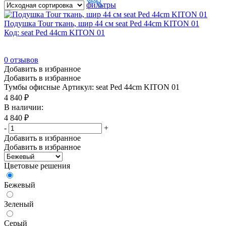
фильтры
В продаже
(0)
Подушка Tour ткань, шир 44 см seat Ped 44cm KITON 01
Код: seat Ped 44cm KITON 01
Цвет
0
отзывов
Акация Лорка
(246)
Добавить в избранное
Антрацит
(714)
Добавить в избранное
Тумбы офисные
Артикул: seat Ped 44cm KITON 01
Антрацит/Металл серый
(84)
4 840
₽
Антрацит/Черный
(2)
В наличии:
4 840
₽
Бежевый
(57)
-
+
Бежевый/Венге
(2)
Добавить в избранное
Добавить в избранное
Бежевый/Орех
(9)
Цветовые решения
Бежевый/Полированный алюминий
(4)
Бежевый/Хром
(27)
Бежевый
Бежевый/Черный
(24)
Зеленый
Бежевый/Ясень
(2)
Серый