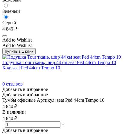
Венге/Черный
(21)
Вишня
(61)
Зеленый
Вяз Благородный
(246)
Серый
Гавана
(50)
4 840
₽
Гавана/Серый глянец
(14)
Add to Wishlist
Add to Wishlist
Гавана/Хром
(8)
Купить в 1 клик
Гавана/Черный
(8)
Подушка Tour ткань, шир 44 см seat Ped 44cm Tempo 10
Гикори
(1)
Код: seat Ped 44cm Tempo 10
Гикори/Графит
(39)
Голубой/Хром
(11)
0
отзывов
Добавить в избранное
Голубой/Черный
(29)
Добавить в избранное
Графит
(15)
Тумбы офисные
Артикул: seat Ped 44cm Tempo 10
4 840
₽
Дуб европейский
(61)
В наличии:
Дуб Калифорнийский
(9)
4 840
₽
-
+
Дуб Калифорнийский/Белый
(41)
Добавить в избранное