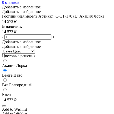
0
отзывов
Темно бежевый/Полированный алюминий
(12)
Добавить в избранное
Добавить в избранное
Темно бежевый/Черный
(12)
Гостиничная мебель
Артикул: С-СТ-170 (L) Акация Лорка
Темно бордовый
(4)
14 573
₽
В наличии:
Темно коричневый
(4)
14 573
₽
Терракота
(1)
-
+
Добавить в избранное
Хром
(0)
Добавить в избранное
Черное дерево
(1)
Цветовые решения
Черный
(253)
Черный глянец
(0)
Акация Лорка
Черный/Венге
(3)
Венге Цаво
Черный/Голубой
(50)
Вяз Благородный
Черный/Дуб ферро
(5)
Клен
Черный/Зеленый
(50)
14 573
₽
Черный/Орех
(4)
Add to Wishlist
Черный/Полированный алюминий
(12)
Add to Wishlist