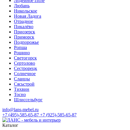
Лодейное Поле
Любань
Никольское
Новая Ладога
Отрадное
Пикалёво
Приозерск
Приморск
Подпорожье
Ропша
Рощино
Светогорск
Сертолово
Сестрорецк
Солнечное
Сланцы
Сясьстрой
Тихвин
Тосно
Шлиссельбург
info@lans-mebel.ru
+7 (495)-585-65-87
+7 (925)-585-65-87
Каталог