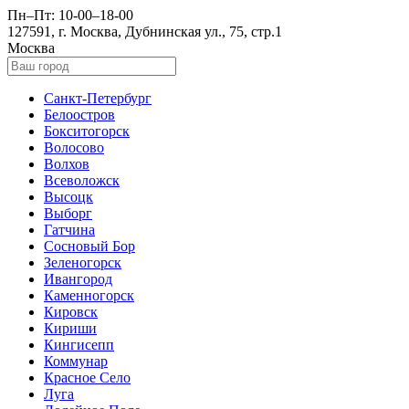
Пн–Пт: 10-00–18-00
127591, г. Москва, Дубнинская ул., 75, стр.1
Москва
Санкт-Петербург
Белоостров
Бокситогорск
Волосово
Волхов
Всеволожск
Высоцк
Выборг
Гатчина
Сосновый Бор
Зеленогорск
Ивангород
Каменногорск
Кировск
Кириши
Кингисепп
Коммунар
Красное Село
Луга