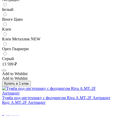
Белый
Венге Цаво
Клен
Клен Металлик NEW
Орех Гварнери
Серый
13 599
₽
Add to Wishlist
Add to Wishlist
Купить в 1 клик
Тумба под оргтехнику с фолдингом Riva А.МТ-2F Антрацит
Код: А.МТ-2F Антрацит