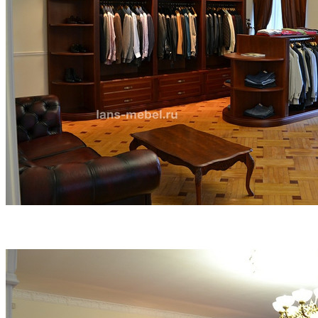
Васильковый
(1)
Венге
(48)
Венге Цаво
(924)
Венге Цаво/Антрацит
(33)
Венге Цаво/Белый
(33)
Венге Цаво/Металл серый
(84)
Венге/Хром
(12)
Венге/Черный
(21)
Вишня
(61)
Вяз Благородный
(246)
Гавана
(50)
Гавана/Серый глянец
(14)
Гавана/Хром
(8)
Гавана/Черный
(8)
Гикори
(1)
Гикори/Графит
(39)
Голубой/Хром
(11)
Голубой/Черный
(29)
Графит
(15)
Дуб европейский
(61)
Дуб Калифорнийский
(9)
Дуб Калифорнийский/Белый
(41)