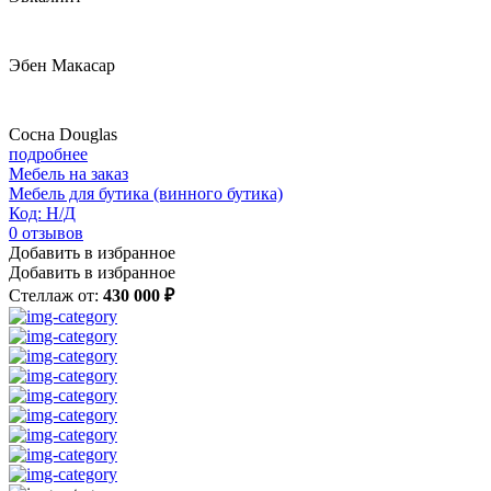
Да
(0)
Нет
(0)
Эбен Макасар
Материал столешницы
Бук
(0)
Сосна Douglas
ДСП
(13)
подробнее
Дуб
(0)
Мебель на заказ
ЛДСП
(4)
Мебель для бутика (винного бутика)
Лиственница
(0)
Код: Н/Д
Сосна
(0)
0
отзывов
Ясень
(0)
Добавить в избранное
Добавить в избранное
Ширина с подлокотниками (мм)
Стеллаж от:
430 000 ₽
400
(0)
550
(0)
600
(0)
800
(0)
Высота сиденья max (мм)
600
(0)