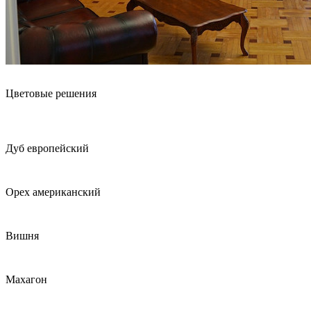
Пепельный
(1)
Пустыня Сахара
(1)
Радика
(0)
Розовый
(1)
Светло коричневый
(2)
Светло-серый
(33)
Серо бежевый
(2)
Цветовые решения
Серо голубой
(7)
Серо голубой/Графит
(7)
Серо-голубой/Орех
(6)
Серо-синий
(4)
Дуб европейский
Серый
(809)
Серый глянец
(0)
Серый/Антрацит
(33)
Орех американский
Серый/Белый
(33)
Серый/Дуб светлый
(1)
Серый/Металл серый
(84)
Вишня
Серый/Полированный алюминий
(2)
Серый/Хром
(10)
Серый/Черный
(33)
Махагон
Синий
(11)
Слоновая кость
(2)
Сосна Douglas
(61)