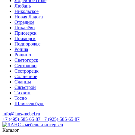
Лодейное Поле
Любань
Никольское
Новая Ладога
Отрадное
Пикалёво
Приозерск
Приморск
Подпорожье
Ропша
Рощино
Светогорск
Сертолово
Сестрорецк
Солнечное
Сланцы
Сясьстрой
Тихвин
Тосно
Шлиссельбург
info@lans-mebel.ru
+7 (495)-585-65-87
+7 (925)-585-65-87
Каталог