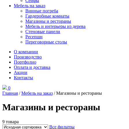
Сейфы
Мебель на заказ
Винные погреба
Гардеробные комнаты
Магазины и рестораны
Мебель и интерьеры из дерева
Стеновые панели
Ресепшн
Переговорные столы
О компании
Производство
Портфолио
Оплата и доставка
Акции
Контакты
0
Главная
/
Мебель на заказ
/ Магазины и рестораны
Магазины и рестораны
Ценовой фильтр
9 товара
Все фильтры
В продаже
(0)