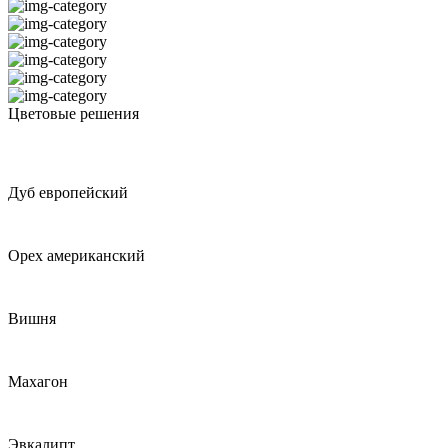
Черный/Серый
(38)
Черный/Табак
(4)
Черный/Хром
(47)
Черный/Черный
(28)
Шоколадный
(1)
Эбен Макасар
(61)
Цветовые решения
Эвкалипт
(61)
Эвкалипт мореный/Хром
(8)
Эвкалипт мореный/Черный
(12)
Эвкалипт светлый/Хром
(8)
Дуб европейский
Эвкалипт светлый/Черный
(12)
Эквалипт мореный/Черный
(0)
Орех американский
Цвет каркаса
Белый
(0)
Вишня
Графит
(0)
Хром
(0)
Черный
(0)
Махагон
Комбинированный цвет
Эвкалипт