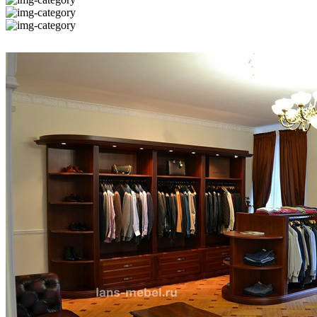
Клен/Белый
(33)
Клен/Металл серый
(84)
Коричневый
(15)
Красный
(2)
Кэмел
(1)
Лазурный
(2)
Лайм
(1)
Лиловый
(1)
Мали
(42)
Махагон
(61)
Металлик NEW
(203)
Оранжевый
(8)
Орех
(12)
Орех американский
(61)
Орех барселона
(1)
Орех Гварнери
(715)
Орех Гварнери/Металл серый
(84)
Орех мароне
(4)
Орех танганьика
(2)
Орех/Хром
(20)
Орех/Черный
(23)
Палисандр
(10)