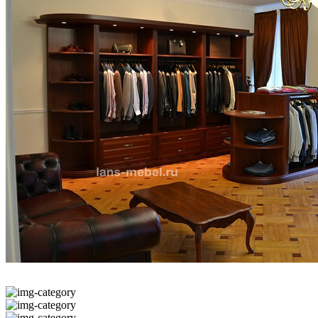
Дуб Наварра
(89)
Дуб светлый
(31)
Дуб светлый/Белый
(15)
Дуб светлый/Хром
(28)
Дуб светлый/Черный
(28)
Дуб табак
(7)
Дуб ферро/Бежевый
(12)
Дуб ферро/Черный
(12)
Дуб флоре
(4)
Зеленый
(17)
Зеленый кашемир
(1)
Зеленый/Хром
(10)
Зеленый/Черный
(29)
Золотой ротанг
(1)
Итальянский орех/Бежевый
(12)
Итальянский орех/Черный
(12)
Кальяри
(3)
Кальяри/Черный
(10)
Капучино
(4)
Клен
(872)
Клен Металлик NEW
(511)
Клен Металлик NEW/Металл серый
(84)
Клен/Антрацит
(33)