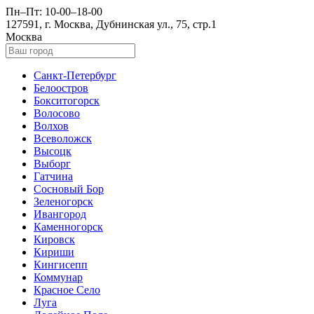
Пн–Пт: 10-00–18-00
127591, г. Москва, Дубнинская ул., 75, стр.1
Москва
Санкт-Петербург
Белоостров
Бокситогорск
Волосово
Волхов
Всеволожск
Высоцк
Выборг
Гатчина
Сосновый Бор
Зеленогорск
Ивангород
Каменногорск
Кировск
Кириши
Кингисепп
Коммунар
Красное Село
Луга