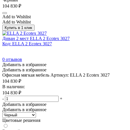
600
(0)
104 830
₽
700
(0)
Add to Wishlist
950
(0)
Add to Wishlist
Купить в 1 клик
Высота сиденья min (мм)
Диван 2 мест ELLA 2 Ecotex 3027
Код: ELLA 2 Ecotex 3027
800
(0)
0
отзывов
Смотреть
Добавить в избранное
Добавить в избранное
Офисная мягкая мебель
Артикул: ELLA 2 Ecotex 3027
104 830
₽
В наличии:
104 830
₽
-
+
Добавить в избранное
Добавить в избранное
Цветовые решения