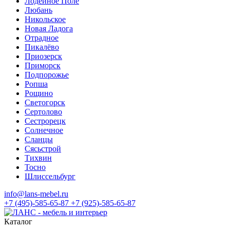
Лодейное Поле
Любань
Никольское
Новая Ладога
Отрадное
Пикалёво
Приозерск
Приморск
Подпорожье
Ропша
Рощино
Светогорск
Сертолово
Сестрорецк
Солнечное
Сланцы
Сясьстрой
Тихвин
Тосно
Шлиссельбург
info@lans-mebel.ru
+7 (495)-585-65-87
+7 (925)-585-65-87
Каталог