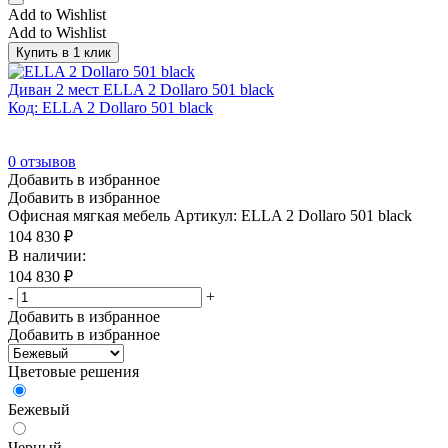
Add to Wishlist
ДСП
(13)
Add to Wishlist
Дуб
(0)
Купить в 1 клик
ЛДСП
(4)
Диван 2 мест ELLA 2 Dollaro 501 black
Лиственница
(0)
Код: ELLA 2 Dollaro 501 black
Сосна
(0)
0
отзывов
Ясень
(0)
Добавить в избранное
Добавить в избранное
Офисная мягкая мебель
Артикул: ELLA 2 Dollaro 501 black
Ширина с подлокотниками (мм)
104 830
₽
В наличии:
400
(0)
104 830
₽
550
(0)
-
+
Добавить в избранное
600
(0)
Добавить в избранное
800
(0)
Цветовые решения
Бежевый
Высота сиденья max (мм)
Черный