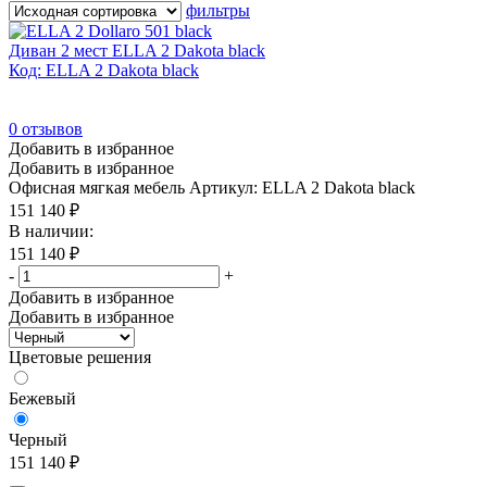
фильтры
В продаже
(0)
Диван 2 мест ELLA 2 Dakota black
Код: ELLA 2 Dakota black
Цвет каркаса
0
отзывов
Белый
(0)
Добавить в избранное
Графит
(0)
Добавить в избранное
Офисная мягкая мебель
Артикул: ELLA 2 Dakota black
Хром
(0)
151 140
₽
Черный
(0)
В наличии:
151 140
₽
-
+
Добавить в избранное
Комбинированный цвет
Добавить в избранное
Да
(0)
Цветовые решения
Нет
(0)
Бежевый
Материал столешницы
Черный
151 140
₽
Бук
(0)