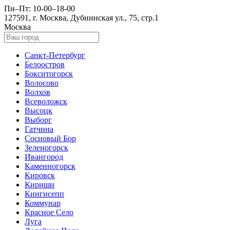
Пн–Пт: 10-00–18-00
127591, г. Москва, Дубнинская ул., 75, стр.1
Москва
Санкт-Петербург
Белоостров
Бокситогорск
Волосово
Волхов
Всеволожск
Высоцк
Выборг
Гатчина
Сосновый Бор
Зеленогорск
Ивангород
Каменногорск
Кировск
Кириши
Кингисепп
Коммунар
Красное Село
Луга