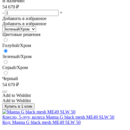
В наличии:
Дуб Наварра
(89)
54 670
₽
Дуб светлый
(31)
-
+
Добавить в избранное
Дуб светлый/Белый
(15)
Добавить в избранное
Дуб светлый/Хром
(28)
Цветовые решения
Дуб светлый/Черный
(28)
Дуб табак
(7)
Голубой/Хром
Дуб ферро/Бежевый
(12)
Зеленый/Хром
Дуб ферро/Черный
(12)
Серый/Хром
Дуб флоре
(4)
Черный
Зеленый
(17)
54 670
₽
Зеленый кашемир
(1)
Add to Wishlist
Зеленый/Хром
(10)
Add to Wishlist
Зеленый/Черный
(29)
Купить в 1 клик
Золотой ротанг
(1)
Кресло, 5-луч, колеса Magna G black mesh ME49 SLW 50
Код: Magna G black mesh ME49 SLW 50
Итальянский орех/Бежевый
(12)