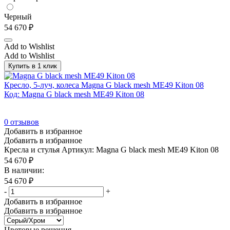
Белый
(978)
Белый/Антрацит
(33)
Черный
54 670
₽
Белый/Графит
(44)
Add to Wishlist
Белый/Металл серый
(84)
Add to Wishlist
Белый/Табак
(24)
Купить в 1 клик
Белый/Хром
(9)
Кресло, 5-луч, колеса Magna G black mesh ME49 Kiton 08
Бордовый
(4)
Код: Magna G black mesh ME49 Kiton 08
Бук Артизан
(53)
0
отзывов
Васильковый
(1)
Добавить в избранное
Венге
(48)
Добавить в избранное
Кресла и стулья
Артикул: Magna G black mesh ME49 Kiton 08
Венге Цаво
(924)
54 670
₽
В наличии:
Венге Цаво/Антрацит
(33)
54 670
₽
Венге Цаво/Белый
(33)
-
+
Венге Цаво/Металл серый
(84)
Добавить в избранное
Добавить в избранное
Венге/Хром
(12)
Цветовые решения