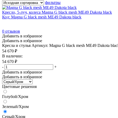
фильтры
В продаже
(0)
Кресло, 5-луч, колеса Magna G black mesh ME49 Dakota black
Код: Magna G black mesh ME49 Dakota black
Цвет
0
отзывов
Акация Лорка
(246)
Добавить в избранное
Антрацит
(714)
Добавить в избранное
Кресла и стулья
Артикул: Magna G black mesh ME49 Dakota blac
Антрацит/Металл серый
(84)
54 670
₽
Антрацит/Черный
(2)
В наличии:
54 670
₽
Бежевый
(57)
-
+
Бежевый/Венге
(2)
Добавить в избранное
Добавить в избранное
Бежевый/Орех
(9)
Цветовые решения
Бежевый/Полированный алюминий
(4)
Бежевый/Хром
(27)
Голубой/Хром
Бежевый/Черный
(24)
Зеленый/Хром
Бежевый/Ясень
(2)
Серый/Хром