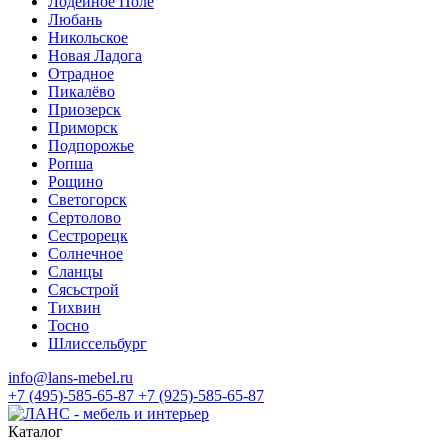
Лодейное Поле
Любань
Никольское
Новая Ладога
Отрадное
Пикалёво
Приозерск
Приморск
Подпорожье
Ропша
Рощино
Светогорск
Сертолово
Сестрорецк
Солнечное
Сланцы
Сясьстрой
Тихвин
Тосно
Шлиссельбург
info@lans-mebel.ru
+7 (495)-585-65-87
+7 (925)-585-65-87
Каталог