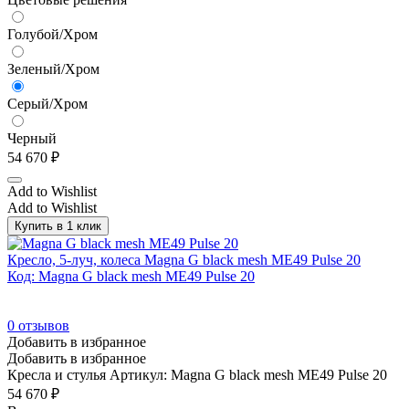
Венге/Черный
(21)
Вишня
(61)
Голубой/Хром
Вяз Благородный
(246)
Зеленый/Хром
Гавана
(50)
Серый/Хром
Гавана/Серый глянец
(14)
Черный
Гавана/Хром
(8)
54 670
₽
Гавана/Черный
(8)
Add to Wishlist
Гикори
(1)
Add to Wishlist
Гикори/Графит
(39)
Купить в 1 клик
Голубой/Хром
(11)
Кресло, 5-луч, колеса Magna G black mesh ME49 Pulse 20
Код: Magna G black mesh ME49 Pulse 20
Голубой/Черный
(29)
Графит
(15)
0
отзывов
Дуб европейский
(61)
Добавить в избранное
Добавить в избранное
Дуб Калифорнийский
(9)
Кресла и стулья
Артикул: Magna G black mesh ME49 Pulse 20
Дуб Калифорнийский/Белый
(41)
54 670
₽