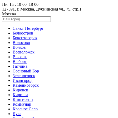
Пн–Пт: 10-00–18-00
127591, г. Москва, Дубнинская ул., 75, стр.1
Москва
Санкт-Петербург
Белоостров
Бокситогорск
Волосово
Волхов
Всеволожск
Высоцк
Выборг
Гатчина
Сосновый Бор
Зеленогорск
Ивангород
Каменногорск
Кировск
Кириши
Кингисепп
Коммунар
Красное Село
Луга