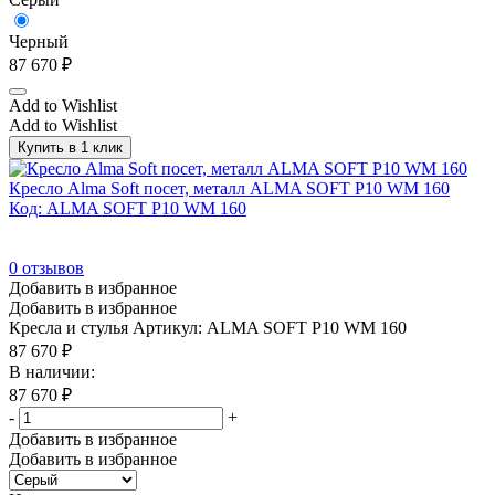
Серый/Дуб светлый
(1)
Черный
Серый/Металл серый
(84)
87 670
₽
Серый/Полированный алюминий
(2)
Add to Wishlist
Серый/Хром
(10)
Add to Wishlist
Серый/Черный
(33)
Купить в 1 клик
Синий
(11)
Кресло Alma Soft посет, металл ALMA SOFT P10 WM 160
Код: ALMA SOFT P10 WM 160
Слоновая кость
(2)
Сосна Douglas
(61)
0
отзывов
Табак
(58)
Добавить в избранное
Добавить в избранное
Табак/Белый
(44)
Кресла и стулья
Артикул: ALMA SOFT P10 WM 160
Табак/Графит
(44)
87 670
₽
В наличии:
Табак/Хром
(8)
87 670
₽
Табак/Черный
(8)
-
+
Добавить в избранное
Табак/Черный глянец
(14)
Добавить в избранное
Текстурный
(0)