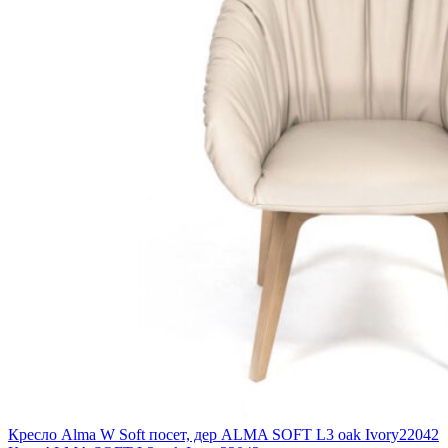
Сосна
(0)
Ясень
(0)
Ширина с подлокотниками (мм)
400
(0)
550
(0)
600
(0)
800
(0)
Высота сиденья max (мм)
600
(0)
700
(0)
950
(0)
Кресло Alma W Soft посет, дер ALMA SOFT L3 oak Ivory22042