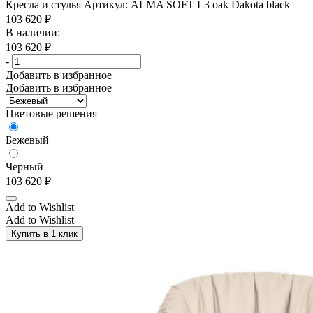
Кресла и стулья
Артикул: ALMA SOFT L3 oak Dakota black
Графит
(0)
103 620
₽
В наличии:
Хром
(0)
103 620
₽
Черный
(0)
-
+
Добавить в избранное
Добавить в избранное
Комбинированный цвет
Цветовые решения
Да
(0)
Бежевый
Нет
(0)
Черный
103 620
₽
Материал столешницы
Add to Wishlist
Бук
(0)
Add to Wishlist
Купить в 1 клик
ДСП
(13)
Дуб
(0)
ЛДСП
(4)
Лиственница
(0)