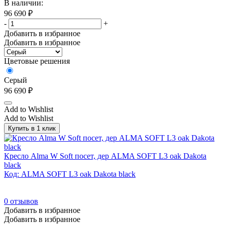
В наличии:
Черный/Серый
(38)
96 690
₽
-
+
Черный/Табак
(4)
Добавить в избранное
Черный/Хром
(47)
Добавить в избранное
Черный/Черный
(28)
Цветовые решения
Шоколадный
(1)
Серый
Эбен Макасар
(61)
96 690
₽
Эвкалипт
(61)
Add to Wishlist
Эвкалипт мореный/Хром
(8)
Add to Wishlist
Купить в 1 клик
Эвкалипт мореный/Черный
(12)
Эвкалипт светлый/Хром
(8)
Кресло Alma W Soft посет, дер ALMA SOFT L3 oak Dakota
Эвкалипт светлый/Черный
(12)
black
Код: ALMA SOFT L3 oak Dakota black
Эквалипт мореный/Черный
(0)
0
отзывов
Цвет каркаса
Добавить в избранное
Добавить в избранное
Белый
(0)