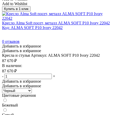
Пепельный
(1)
Add to Wishlist
Купить в 1 клик
Пустыня Сахара
(1)
Радика
(0)
Кресло Alma Soft посет, металл ALMA SOFT P10 Ivory 22042
Розовый
(1)
Код: ALMA SOFT P10 Ivory 22042
Светло коричневый
(2)
0
отзывов
Светло-серый
(33)
Добавить в избранное
Серо бежевый
(2)
Добавить в избранное
Кресла и стулья
Артикул: ALMA SOFT P10 Ivory 22042
Серо голубой
(7)
87 670
₽
Серо голубой/Графит
(7)
В наличии:
87 670
₽
Серо-голубой/Орех
(6)
-
+
Серо-синий
(4)
Добавить в избранное
Добавить в избранное
Серый
(809)
Цветовые решения
Серый глянец
(0)
Серый/Антрацит
(33)
Бежевый
Серый/Белый
(33)
Серый