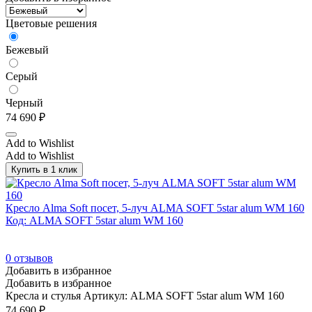
Венге/Черный
(21)
Цветовые решения
Вишня
(61)
Вяз Благородный
(246)
Бежевый
Гавана
(50)
Серый
Гавана/Серый глянец
(14)
Черный
Гавана/Хром
(8)
74 690
₽
Гавана/Черный
(8)
Add to Wishlist
Гикори
(1)
Add to Wishlist
Гикори/Графит
(39)
Купить в 1 клик
Голубой/Хром
(11)
Кресло Alma Soft посет, 5-луч ALMA SOFT 5star alum WM 160
Голубой/Черный
(29)
Код: ALMA SOFT 5star alum WM 160
Графит
(15)
Дуб европейский
(61)
0
отзывов
Добавить в избранное
Дуб Калифорнийский
(9)
Добавить в избранное
Дуб Калифорнийский/Белый
(41)
Кресла и стулья
Артикул: ALMA SOFT 5star alum WM 160
74 690
₽