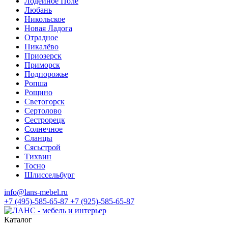
Лодейное Поле
Любань
Никольское
Новая Ладога
Отрадное
Пикалёво
Приозерск
Приморск
Подпорожье
Ропша
Рощино
Светогорск
Сертолово
Сестрорецк
Солнечное
Сланцы
Сясьстрой
Тихвин
Тосно
Шлиссельбург
info@lans-mebel.ru
+7 (495)-585-65-87
+7 (925)-585-65-87
Каталог