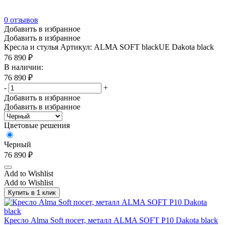
Итальянский орех/Черный
(12)
Кальяри
(3)
0
отзывов
Добавить в избранное
Кальяри/Черный
(10)
Добавить в избранное
Кресла и стулья
Артикул: ALMA SOFT blackUE Dakota black
Капучино
(4)
76 890
₽
Клен
(872)
В наличии:
76 890
₽
Клен Металлик NEW
(511)
-
+
Клен Металлик NEW/Металл серый
(84)
Добавить в избранное
Добавить в избранное
Клен/Антрацит
(33)
Клен/Белый
(33)
Цветовые решения
Клен/Металл серый
(84)
Черный
Коричневый
(15)
76 890
₽
Красный
(2)
Add to Wishlist
Add to Wishlist
Кэмел
(1)
Купить в 1 клик
Лазурный
(2)
Лайм
(1)
Кресло Alma Soft посет, металл ALMA SOFT P10 Dakota black