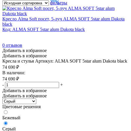
фильтры
В продаже
(0)
Кресло Alma Soft посет, 5-луч ALMA SOFT 5star alum Dakota
black
Цвет
Код: ALMA SOFT 5star alum Dakota black
Акация Лорка
(246)
Антрацит
(714)
0
отзывов
Добавить в избранное
Антрацит/Металл серый
(84)
Добавить в избранное
Кресла и стулья
Артикул: ALMA SOFT 5star alum Dakota black
Антрацит/Черный
(2)
74 690
₽
Бежевый
(57)
В наличии:
74 690
₽
Бежевый/Венге
(2)
-
+
Бежевый/Орех
(9)
Добавить в избранное
Добавить в избранное
Бежевый/Полированный алюминий
(4)
Бежевый/Хром
(27)
Цветовые решения
Бежевый/Черный
(24)
Бежевый
Бежевый/Ясень
(2)
Серый