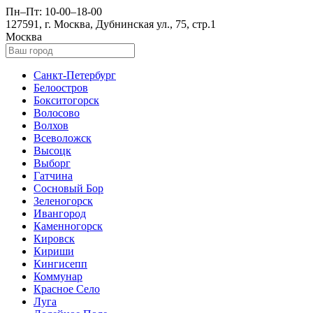
Пн–Пт: 10-00–18-00
127591, г. Москва, Дубнинская ул., 75, стр.1
Москва
Санкт-Петербург
Белоостров
Бокситогорск
Волосово
Волхов
Всеволожск
Высоцк
Выборг
Гатчина
Сосновый Бор
Зеленогорск
Ивангород
Каменногорск
Кировск
Кириши
Кингисепп
Коммунар
Красное Село
Луга