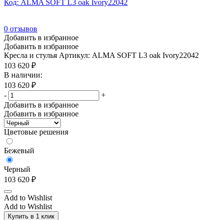
Код: ALMA SOFT L3 oak Ivory22042
Высота сиденья min (мм)
800
(0)
0
отзывов
Добавить в избранное
Смотреть
Добавить в избранное
Кресла и стулья
Артикул: ALMA SOFT L3 oak Ivory22042
103 620
₽
В наличии:
103 620
₽
-
+
Добавить в избранное
Добавить в избранное
Цветовые решения
Бежевый
Черный
103 620
₽
Add to Wishlist
Add to Wishlist
Купить в 1 клик