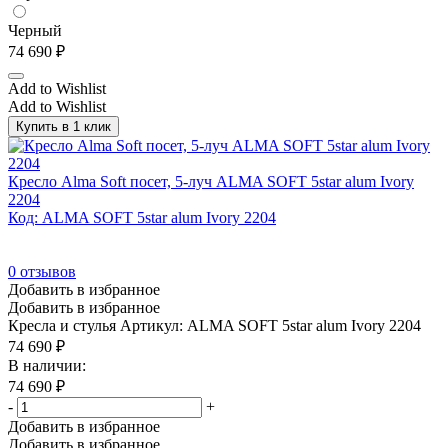
Белый
(978)
Черный
Белый/Антрацит
(33)
74 690
₽
Белый/Графит
(44)
Add to Wishlist
Белый/Металл серый
(84)
Add to Wishlist
Белый/Табак
(24)
Купить в 1 клик
Белый/Хром
(9)
Кресло Alma Soft посет, 5-луч ALMA SOFT 5star alum Ivory
Бордовый
(4)
2204
Бук Артизан
(53)
Код: ALMA SOFT 5star alum Ivory 2204
Васильковый
(1)
0
отзывов
Венге
(48)
Добавить в избранное
Венге Цаво
(924)
Добавить в избранное
Кресла и стулья
Артикул: ALMA SOFT 5star alum Ivory 2204
Венге Цаво/Антрацит
(33)
74 690
₽
Венге Цаво/Белый
(33)
В наличии:
74 690
₽
Венге Цаво/Металл серый
(84)
-
+
Венге/Хром
(12)
Добавить в избранное
Добавить в избранное