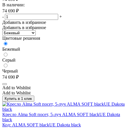
Дуб Наварра
(89)
В наличии:
Дуб светлый
(31)
74 690
₽
-
+
Дуб светлый/Белый
(15)
Добавить в избранное
Добавить в избранное
Дуб светлый/Хром
(28)
Дуб светлый/Черный
(28)
Цветовые решения
Дуб табак
(7)
Бежевый
Дуб ферро/Бежевый
(12)
Серый
Дуб ферро/Черный
(12)
Дуб флоре
(4)
Черный
74 690
₽
Зеленый
(17)
Add to Wishlist
Зеленый кашемир
(1)
Add to Wishlist
Зеленый/Хром
(10)
Купить в 1 клик
Зеленый/Черный
(29)
Золотой ротанг
(1)
Кресло Alma Soft посет, 5-луч ALMA SOFT blackUE Dakota
black
Итальянский орех/Бежевый
(12)
Код: ALMA SOFT blackUE Dakota black