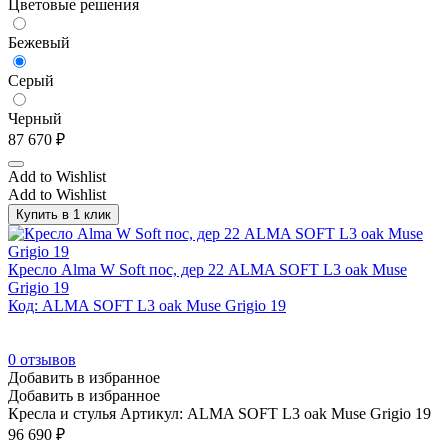
Цветовые решения
Темно бежевый/Полированный алюминий
(12)
Бежевый
Темно бежевый/Черный
(12)
Темно бордовый
(4)
Серый
Темно коричневый
(4)
Черный
Терракота
(1)
87 670
₽
Хром
(0)
Add to Wishlist
Add to Wishlist
Черное дерево
(1)
Купить в 1 клик
Черный
(253)
Черный глянец
(0)
Кресло Alma W Soft пос, дер 22 ALMA SOFT L3 oak Muse
Черный/Венге
(3)
Grigio 19
Код: ALMA SOFT L3 oak Muse Grigio 19
Черный/Голубой
(50)
Черный/Дуб ферро
(5)
0
отзывов
Черный/Зеленый
(50)
Добавить в избранное
Добавить в избранное
Черный/Орех
(4)
Кресла и стулья
Артикул: ALMA SOFT L3 oak Muse Grigio 19
96 690
₽
Черный/Полированный алюминий
(12)