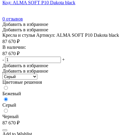
Код: ALMA SOFT P10 Dakota black
Лиловый
(1)
Мали
(42)
0
отзывов
Махагон
(61)
Добавить в избранное
Добавить в избранное
Металлик NEW
(203)
Кресла и стулья
Артикул: ALMA SOFT P10 Dakota black
Оранжевый
(8)
87 670
₽
В наличии:
Орех
(12)
87 670
₽
Орех американский
(61)
-
+
Добавить в избранное
Орех барселона
(1)
Добавить в избранное
Орех Гварнери
(715)
Цветовые решения
Орех Гварнери/Металл серый
(84)
Орех мароне
(4)
Бежевый
Орех танганьика
(2)
Серый
Орех/Хром
(20)
Черный
Орех/Черный
(23)
87 670
₽
Палисандр
(10)
Add to Wishlist