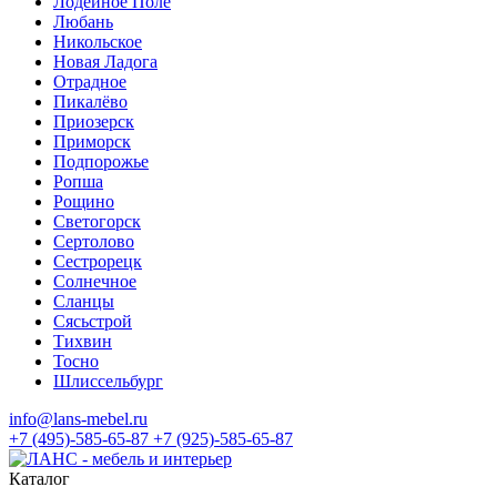
Лодейное Поле
Любань
Никольское
Новая Ладога
Отрадное
Пикалёво
Приозерск
Приморск
Подпорожье
Ропша
Рощино
Светогорск
Сертолово
Сестрорецк
Солнечное
Сланцы
Сясьстрой
Тихвин
Тосно
Шлиссельбург
info@lans-mebel.ru
+7 (495)-585-65-87
+7 (925)-585-65-87
Каталог