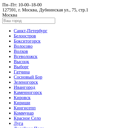
Пн–Пт: 10-00–18-00
127591, г. Москва, Дубнинская ул., 75, стр.1
Москва
Санкт-Петербург
Белоостров
Бокситогорск
Волосово
Волхов
Всеволожск
Высоцк
Выборг
Гатчина
Сосновый Бор
Зеленогорск
Ивангород
Каменногорск
Кировск
Кириши
Кингисепп
Коммунар
Красное Село
Луга