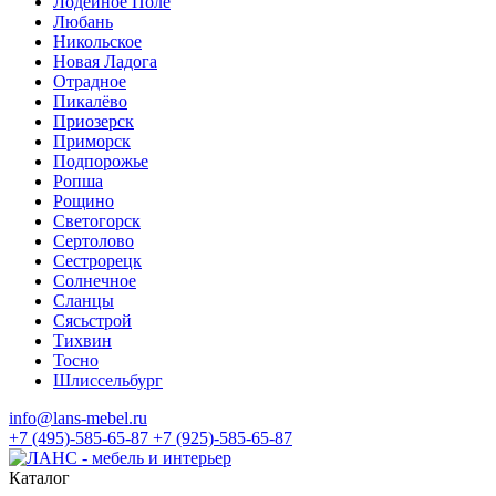
Лодейное Поле
Любань
Никольское
Новая Ладога
Отрадное
Пикалёво
Приозерск
Приморск
Подпорожье
Ропша
Рощино
Светогорск
Сертолово
Сестрорецк
Солнечное
Сланцы
Сясьстрой
Тихвин
Тосно
Шлиссельбург
info@lans-mebel.ru
+7 (495)-585-65-87
+7 (925)-585-65-87
Каталог