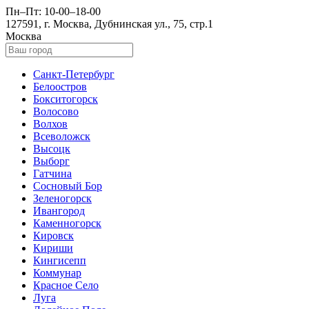
Пн–Пт: 10-00–18-00
127591, г. Москва, Дубнинская ул., 75, стр.1
Москва
Санкт-Петербург
Белоостров
Бокситогорск
Волосово
Волхов
Всеволожск
Высоцк
Выборг
Гатчина
Сосновый Бор
Зеленогорск
Ивангород
Каменногорск
Кировск
Кириши
Кингисепп
Коммунар
Красное Село
Луга