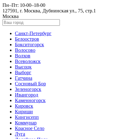
Пн–Пт: 10-00–18-00
127591, г. Москва, Дубнинская ул., 75, стр.1
Москва
Санкт-Петербург
Белоостров
Бокситогорск
Волосово
Волхов
Всеволожск
Высоцк
Выборг
Гатчина
Сосновый Бор
Зеленогорск
Ивангород
Каменногорск
Кировск
Кириши
Кингисепп
Коммунар
Красное Село
Луга