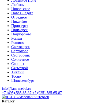
Лодейное Поле
Любань
Никольское
Новая Ладога
Отрадное
Пикалёво
Приозерск
Приморск
Подпорожье
Ропша
Рощино
Светогорск
Сертолово
Сестрорецк
Солнечное
Сланцы
Сясьстрой
Тихвин
Тосно
Шлиссельбург
info@lans-mebel.ru
+7 (495)-585-65-87
+7 (925)-585-65-87
Каталог