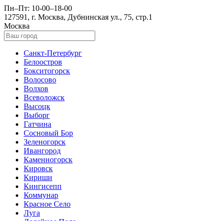
Пн–Пт: 10-00–18-00
127591, г. Москва, Дубнинская ул., 75, стр.1
Москва
Санкт-Петербург
Белоостров
Бокситогорск
Волосово
Волхов
Всеволожск
Высоцк
Выборг
Гатчина
Сосновый Бор
Зеленогорск
Ивангород
Каменногорск
Кировск
Кириши
Кингисепп
Коммунар
Красное Село
Луга