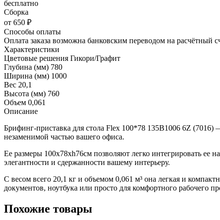
бесплатно
Сборка
от 650 ₽
Способы оплаты
Оплата заказа возможна банковским переводом на расчётный с
Характеристики
Цветовые решения
Гикори/Графит
Глубина (мм)
780
Ширина (мм)
1000
Вес
20,1
Высота (мм)
760
Объем
0,061
Описание
Брифинг-приставка для стола Flex 100*78 135B1006 6Z (7016) 
незаменимой частью вашего офиса.
Ее размеры 100x78xh76см позволяют легко интегрировать ее на
элегантности и сдержанности вашему интерьеру.
С весом всего 20,1 кг и объемом 0,061 м³ она легкая и компак
документов, ноутбука или просто для комфортного рабочего 
Похожие товары