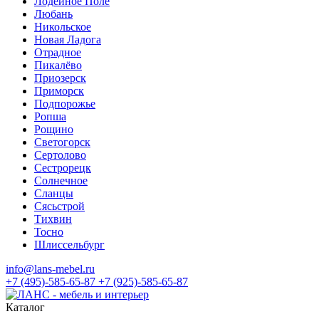
Лодейное Поле
Любань
Никольское
Новая Ладога
Отрадное
Пикалёво
Приозерск
Приморск
Подпорожье
Ропша
Рощино
Светогорск
Сертолово
Сестрорецк
Солнечное
Сланцы
Сясьстрой
Тихвин
Тосно
Шлиссельбург
info@lans-mebel.ru
+7 (495)-585-65-87
+7 (925)-585-65-87
Каталог