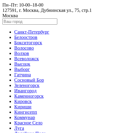
Пн–Пт: 10-00–18-00
127591, г. Москва, Дубнинская ул., 75, стр.1
Москва
Санкт-Петербург
Белоостров
Бокситогорск
Волосово
Волхов
Всеволожск
Высоцк
Выборг
Гатчина
Сосновый Бор
Зеленогорск
Ивангород
Каменногорск
Кировск
Кириши
Кингисепп
Коммунар
Красное Село
Луга