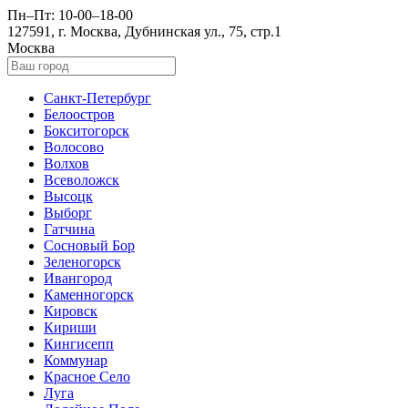
Пн–Пт: 10-00–18-00
127591, г. Москва, Дубнинская ул., 75, стр.1
Москва
Санкт-Петербург
Белоостров
Бокситогорск
Волосово
Волхов
Всеволожск
Высоцк
Выборг
Гатчина
Сосновый Бор
Зеленогорск
Ивангород
Каменногорск
Кировск
Кириши
Кингисепп
Коммунар
Красное Село
Луга