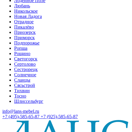
Лодейное Поле
Любань
Никольское
Новая Ладога
Отрадное
Пикалёво
Приозерск
Приморск
Подпорожье
Ропша
Рощино
Светогорск
Сертолово
Сестрорецк
Солнечное
Сланцы
Сясьстрой
Тихвин
Тосно
Шлиссельбург
info@lans-mebel.ru
+7 (495)-585-65-87
+7 (925)-585-65-87