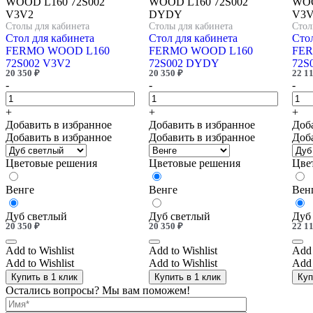
Столы для кабинета
Столы для кабинета
Стол
Стол для кабинета
Стол для кабинета
Стол
FERMO WOOD L160
FERMO WOOD L160
FER
72S002 V3V2
72S002 DYDY
72S
20 350
₽
20 350
₽
22 1
-
-
-
+
+
+
Добавить в избранное
Добавить в избранное
Доб
Добавить в избранное
Добавить в избранное
Доб
Цветовые решения
Цветовые решения
Цве
Венге
Венге
Вен
Дуб светлый
Дуб светлый
Дуб
20 350
₽
20 350
₽
22 1
Add to Wishlist
Add to Wishlist
Add 
Add to Wishlist
Add to Wishlist
Add 
Купить в 1 клик
Купить в 1 клик
Куп
Остались вопросы? Мы вам поможем!