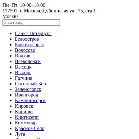
Пн–Пт: 10-00–18-00
127591, г. Москва, Дубнинская ул., 75, стр.1
Москва
Санкт-Петербург
Белоостров
Бокситогорск
Волосово
Волхов
Всеволожск
Высоцк
Выборг
Гатчина
Сосновый Бор
Зеленогорск
Ивангород
Каменногорск
Кировск
Кириши
Кингисепп
Коммунар
Красное Село
Луга