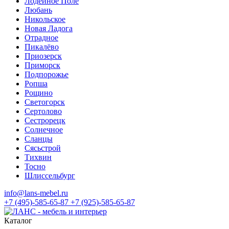
Лодейное Поле
Любань
Никольское
Новая Ладога
Отрадное
Пикалёво
Приозерск
Приморск
Подпорожье
Ропша
Рощино
Светогорск
Сертолово
Сестрорецк
Солнечное
Сланцы
Сясьстрой
Тихвин
Тосно
Шлиссельбург
info@lans-mebel.ru
+7 (495)-585-65-87
+7 (925)-585-65-87
Каталог