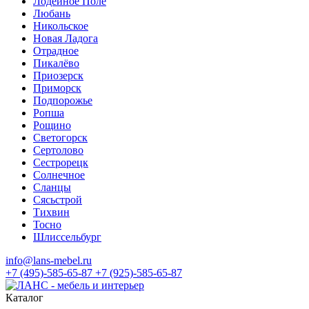
Лодейное Поле
Любань
Никольское
Новая Ладога
Отрадное
Пикалёво
Приозерск
Приморск
Подпорожье
Ропша
Рощино
Светогорск
Сертолово
Сестрорецк
Солнечное
Сланцы
Сясьстрой
Тихвин
Тосно
Шлиссельбург
info@lans-mebel.ru
+7 (495)-585-65-87
+7 (925)-585-65-87
Каталог