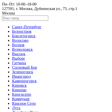
Пн–Пт: 10-00–18-00
127591, г. Москва, Дубнинская ул., 75, стр.1
Москва
Санкт-Петербург
Белоостров
Бокситогорск
Волосово
Волхов
Всеволожск
Высоцк
Выборг
Гатчина
Сосновый Бор
Зеленогорск
Ивангород
Каменногорск
Кировск
Кириши
Кингисепп
Коммунар
Красное Село
Луга