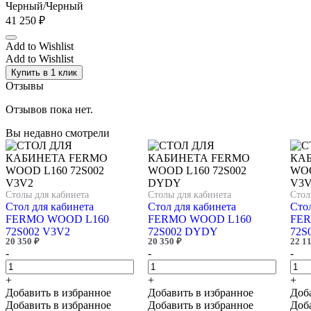
Черный/Черный
41 250
₽
Add to Wishlist
Add to Wishlist
Купить в 1 клик
Отзывы
Отзывов пока нет.
Вы недавно смотрели
Столы для кабинета
Столы для кабинета
Стол
Стол для кабинета
Стол для кабинета
Стол
FERMO WOOD L160
FERMO WOOD L160
FER
72S002 V3V2
72S002 DYDY
72S
20 350
₽
20 350
₽
22 1
-
-
-
+
+
+
Добавить в избранное
Добавить в избранное
Доб
Добавить в избранное
Добавить в избранное
Доб