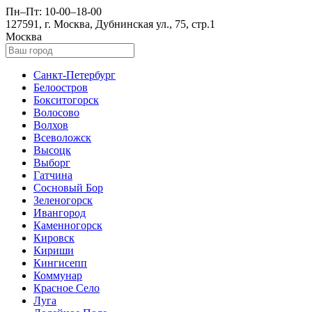
Пн–Пт: 10-00–18-00
127591, г. Москва, Дубнинская ул., 75, стр.1
Москва
Санкт-Петербург
Белоостров
Бокситогорск
Волосово
Волхов
Всеволожск
Высоцк
Выборг
Гатчина
Сосновый Бор
Зеленогорск
Ивангород
Каменногорск
Кировск
Кириши
Кингисепп
Коммунар
Красное Село
Луга