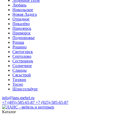
Лодейное Поле
Любань
Никольское
Новая Ладога
Отрадное
Пикалёво
Приозерск
Приморск
Подпорожье
Ропша
Рощино
Светогорск
Сертолово
Сестрорецк
Солнечное
Сланцы
Сясьстрой
Тихвин
Тосно
Шлиссельбург
info@lans-mebel.ru
+7 (495)-585-65-87
+7 (925)-585-65-87
Каталог