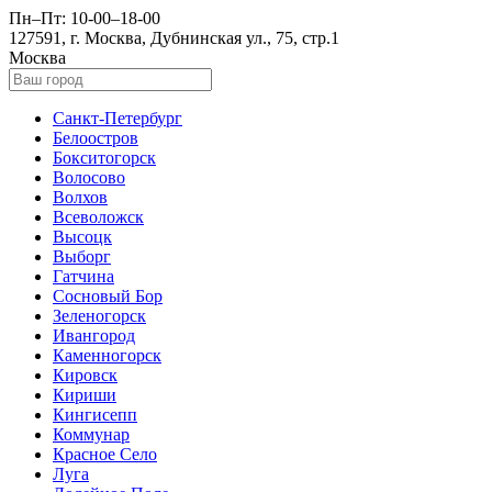
Пн–Пт: 10-00–18-00
127591, г. Москва, Дубнинская ул., 75, стр.1
Москва
Санкт-Петербург
Белоостров
Бокситогорск
Волосово
Волхов
Всеволожск
Высоцк
Выборг
Гатчина
Сосновый Бор
Зеленогорск
Ивангород
Каменногорск
Кировск
Кириши
Кингисепп
Коммунар
Красное Село
Луга