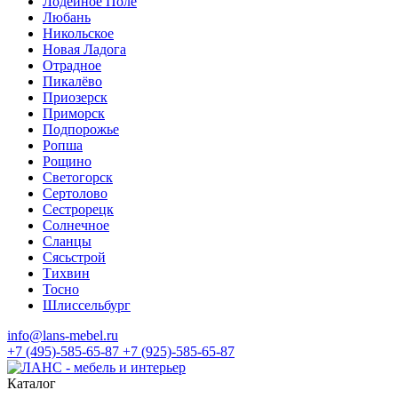
Лодейное Поле
Любань
Никольское
Новая Ладога
Отрадное
Пикалёво
Приозерск
Приморск
Подпорожье
Ропша
Рощино
Светогорск
Сертолово
Сестрорецк
Солнечное
Сланцы
Сясьстрой
Тихвин
Тосно
Шлиссельбург
info@lans-mebel.ru
+7 (495)-585-65-87
+7 (925)-585-65-87
Каталог