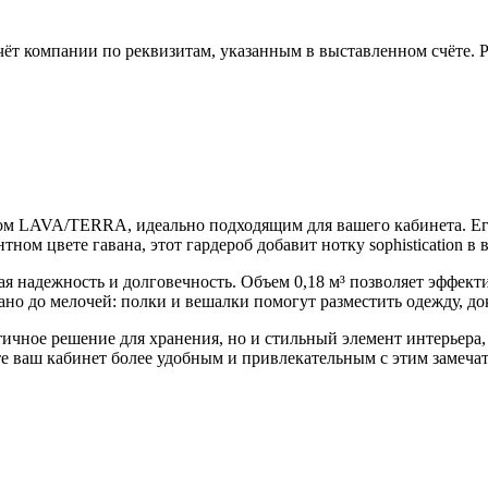
чёт компании по реквизитам, указанным в выставленном счёте.
бом LAVA/TERRA, идеально подходящим для вашего кабинета. Ег
м цвете гавана, этот гардероб добавит нотку sophistication в 
ая надежность и долговечность. Объем 0,18 м³ позволяет эффект
но до мелочей: полки и вешалки помогут разместить одежду, до
ичное решение для хранения, но и стильный элемент интерьера
те ваш кабинет более удобным и привлекательным с этим замеча