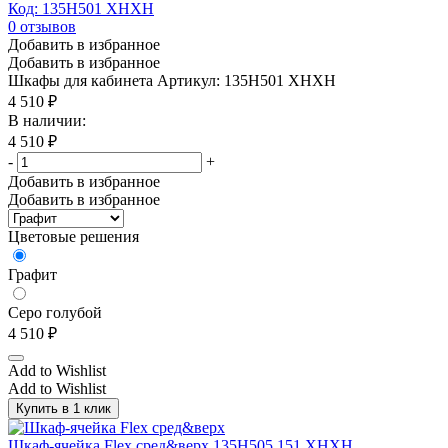
Код: 135H501 XHХН
0
отзывов
Добавить в избранное
Добавить в избранное
Шкафы для кабинета
Артикул: 135H501 XHХН
4 510
₽
В наличии:
4 510
₽
-
+
Добавить в избранное
Добавить в избранное
Цветовые решения
Графит
Серо голубой
4 510
₽
Add to Wishlist
Add to Wishlist
Купить в 1 клик
Шкаф-ячейка Flex сред&верх 135H505 151 XHXH