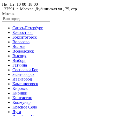
Пн–Пт: 10-00–18-00
127591, г. Москва, Дубнинская ул., 75, стр.1
Москва
Санкт-Петербург
Белоостров
Бокситогорск
Волосово
Волхов
Всеволожск
Высоцк
Выборг
Гатчина
Сосновый Бор
Зеленогорск
Ивангород
Каменногорск
Кировск
Кириши
Кингисепп
Коммунар
Красное Село
Луга