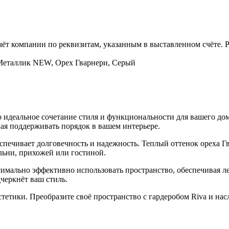
чёт компании по реквизитам, указанным в выставленном счёте.
 Металлик NEW, Орех Гварнери, Серый
 идеальное сочетание стиля и функциональности для вашего дом
гая поддерживать порядок в вашем интерьере.
еспечивает долговечность и надежность. Теплый оттенок ореха Г
льни, прихожей или гостиной.
мально эффективно использовать пространство, обеспечивая лег
черкнёт ваш стиль.
эстетики. Преобразите своё пространство с гардеробом Riva и н