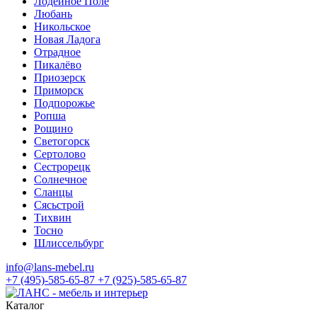
Лодейное Поле
Любань
Никольское
Новая Ладога
Отрадное
Пикалёво
Приозерск
Приморск
Подпорожье
Ропша
Рощино
Светогорск
Сертолово
Сестрорецк
Солнечное
Сланцы
Сясьстрой
Тихвин
Тосно
Шлиссельбург
info@lans-mebel.ru
+7 (495)-585-65-87
+7 (925)-585-65-87
Каталог