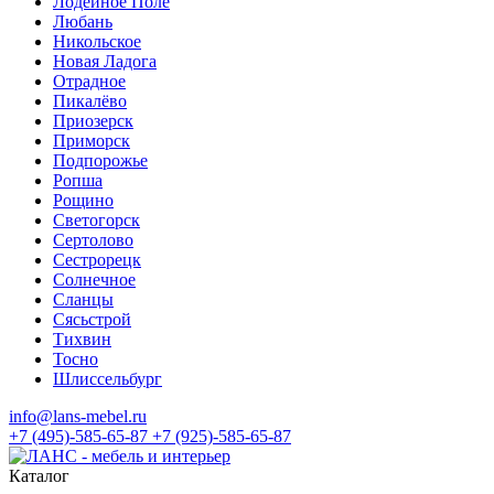
Лодейное Поле
Любань
Никольское
Новая Ладога
Отрадное
Пикалёво
Приозерск
Приморск
Подпорожье
Ропша
Рощино
Светогорск
Сертолово
Сестрорецк
Солнечное
Сланцы
Сясьстрой
Тихвин
Тосно
Шлиссельбург
info@lans-mebel.ru
+7 (495)-585-65-87
+7 (925)-585-65-87
Каталог