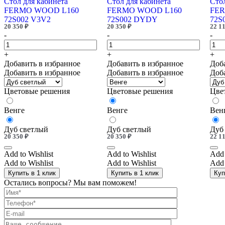
Стол для кабинета
Стол для кабинета
Стол
FERMO WOOD L160
FERMO WOOD L160
FER
72S002 V3V2
72S002 DYDY
72S
20 350
₽
20 350
₽
22 1
-
-
-
+
+
+
Добавить в избранное
Добавить в избранное
Доб
Добавить в избранное
Добавить в избранное
Доб
Цветовые решения
Цветовые решения
Цве
Венге
Венге
Вен
Дуб светлый
Дуб светлый
Дуб
20 350
₽
20 350
₽
22 1
Add to Wishlist
Add to Wishlist
Add 
Add to Wishlist
Add to Wishlist
Add 
Купить в 1 клик
Купить в 1 клик
Куп
Остались вопросы? Мы вам поможем!