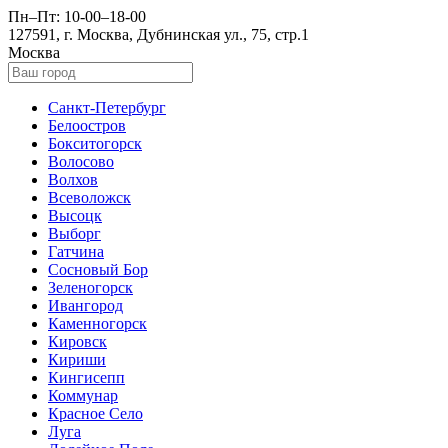
Пн–Пт: 10-00–18-00
127591, г. Москва, Дубнинская ул., 75, стр.1
Москва
Санкт-Петербург
Белоостров
Бокситогорск
Волосово
Волхов
Всеволожск
Высоцк
Выборг
Гатчина
Сосновый Бор
Зеленогорск
Ивангород
Каменногорск
Кировск
Кириши
Кингисепп
Коммунар
Красное Село
Луга