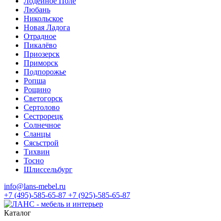
Лодейное Поле
Любань
Никольское
Новая Ладога
Отрадное
Пикалёво
Приозерск
Приморск
Подпорожье
Ропша
Рощино
Светогорск
Сертолово
Сестрорецк
Солнечное
Сланцы
Сясьстрой
Тихвин
Тосно
Шлиссельбург
info@lans-mebel.ru
+7 (495)-585-65-87
+7 (925)-585-65-87
Каталог