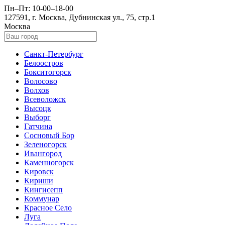
Пн–Пт: 10-00–18-00
127591, г. Москва, Дубнинская ул., 75, стр.1
Москва
Санкт-Петербург
Белоостров
Бокситогорск
Волосово
Волхов
Всеволожск
Высоцк
Выборг
Гатчина
Сосновый Бор
Зеленогорск
Ивангород
Каменногорск
Кировск
Кириши
Кингисепп
Коммунар
Красное Село
Луга