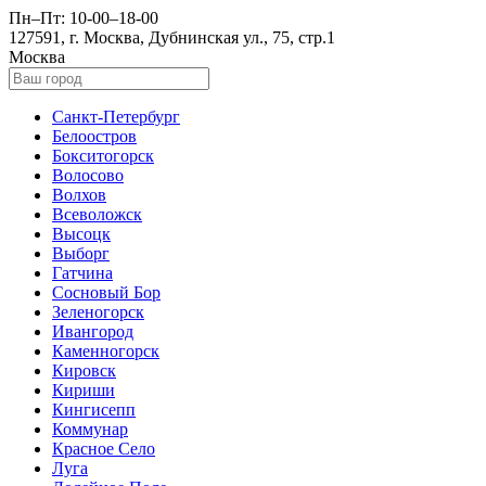
Пн–Пт: 10-00–18-00
127591, г. Москва, Дубнинская ул., 75, стр.1
Москва
Санкт-Петербург
Белоостров
Бокситогорск
Волосово
Волхов
Всеволожск
Высоцк
Выборг
Гатчина
Сосновый Бор
Зеленогорск
Ивангород
Каменногорск
Кировск
Кириши
Кингисепп
Коммунар
Красное Село
Луга