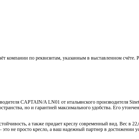
чёт компании по реквизитам, указанным в выставленном счёте.
оводителя CAPTAIN/A LN01 от итальянского производителя Sinet
остранства, но и гарантией максимального удобства. Его утонч
ойчивость, а также придает креслу современный вид. Вес в 22,6
о не просто кресло, а ваш надежный партнер в достижении усп