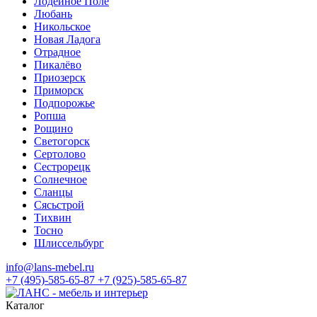
Лодейное Поле
Любань
Никольское
Новая Ладога
Отрадное
Пикалёво
Приозерск
Приморск
Подпорожье
Ропша
Рощино
Светогорск
Сертолово
Сестрорецк
Солнечное
Сланцы
Сясьстрой
Тихвин
Тосно
Шлиссельбург
info@lans-mebel.ru
+7 (495)-585-65-87
+7 (925)-585-65-87
Каталог