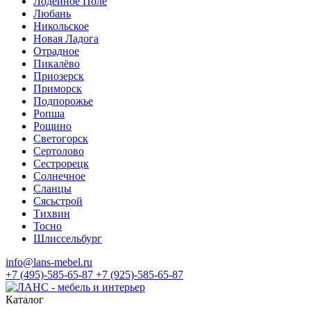
Лодейное Поле
Любань
Никольское
Новая Ладога
Отрадное
Пикалёво
Приозерск
Приморск
Подпорожье
Ропша
Рощино
Светогорск
Сертолово
Сестрорецк
Солнечное
Сланцы
Сясьстрой
Тихвин
Тосно
Шлиссельбург
info@lans-mebel.ru
+7 (495)-585-65-87
+7 (925)-585-65-87
Каталог