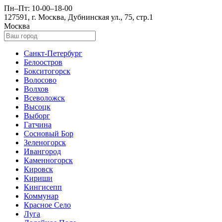
Пн–Пт: 10-00–18-00
127591, г. Москва, Дубнинская ул., 75, стр.1
Москва
Санкт-Петербург
Белоостров
Бокситогорск
Волосово
Волхов
Всеволожск
Высоцк
Выборг
Гатчина
Сосновый Бор
Зеленогорск
Ивангород
Каменногорск
Кировск
Кириши
Кингисепп
Коммунар
Красное Село
Луга