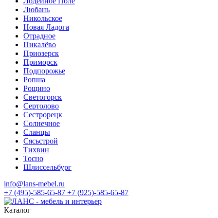
Лодейное Поле
Любань
Никольское
Новая Ладога
Отрадное
Пикалёво
Приозерск
Приморск
Подпорожье
Ропша
Рощино
Светогорск
Сертолово
Сестрорецк
Солнечное
Сланцы
Сясьстрой
Тихвин
Тосно
Шлиссельбург
info@lans-mebel.ru
+7 (495)-585-65-87
+7 (925)-585-65-87
Каталог