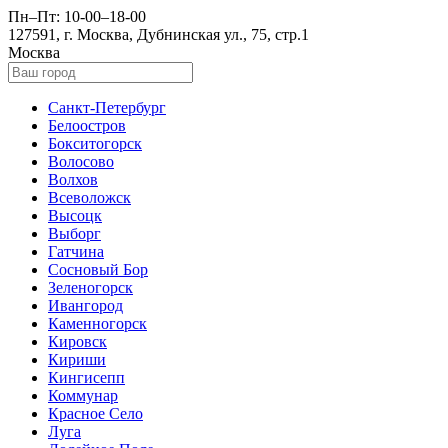
Пн–Пт: 10-00–18-00
127591, г. Москва, Дубнинская ул., 75, стр.1
Москва
Санкт-Петербург
Белоостров
Бокситогорск
Волосово
Волхов
Всеволожск
Высоцк
Выборг
Гатчина
Сосновый Бор
Зеленогорск
Ивангород
Каменногорск
Кировск
Кириши
Кингисепп
Коммунар
Красное Село
Луга