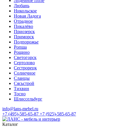
Лодейное Поле
Любань
Никольское
Новая Ладога
Отрадное
Пикалёво
Приозерск
Приморск
Подпорожье
Ропша
Рощино
Светогорск
Сертолово
Сестрорецк
Солнечное
Сланцы
Сясьстрой
Тихвин
Тосно
Шлиссельбург
info@lans-mebel.ru
+7 (495)-585-65-87
+7 (925)-585-65-87
Каталог