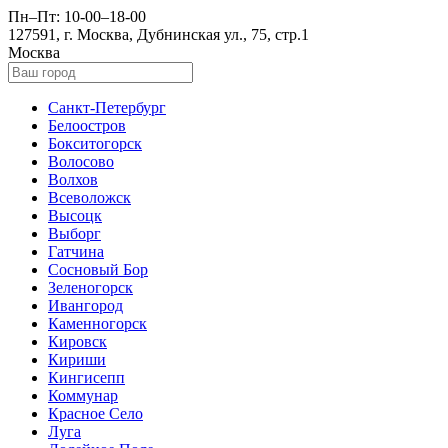
Пн–Пт: 10-00–18-00
127591, г. Москва, Дубнинская ул., 75, стр.1
Москва
Санкт-Петербург
Белоостров
Бокситогорск
Волосово
Волхов
Всеволожск
Высоцк
Выборг
Гатчина
Сосновый Бор
Зеленогорск
Ивангород
Каменногорск
Кировск
Кириши
Кингисепп
Коммунар
Красное Село
Луга