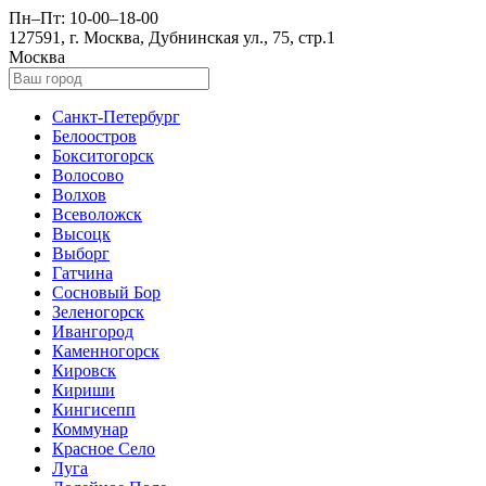
Пн–Пт: 10-00–18-00
127591, г. Москва, Дубнинская ул., 75, стр.1
Москва
Санкт-Петербург
Белоостров
Бокситогорск
Волосово
Волхов
Всеволожск
Высоцк
Выборг
Гатчина
Сосновый Бор
Зеленогорск
Ивангород
Каменногорск
Кировск
Кириши
Кингисепп
Коммунар
Красное Село
Луга