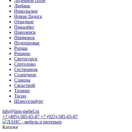
Лодейное Поле
Любань
Никольское
Новая Ладога
Отрадное
Пикалёво
Приозерск
Приморск
Подпорожье
Ропша
Рощино
Светогорск
Сертолово
Сестрорецк
Солнечное
Сланцы
Сясьстрой
Тихвин
Тосно
Шлиссельбург
info@lans-mebel.ru
+7 (495)-585-65-87
+7 (925)-585-65-87
Каталог