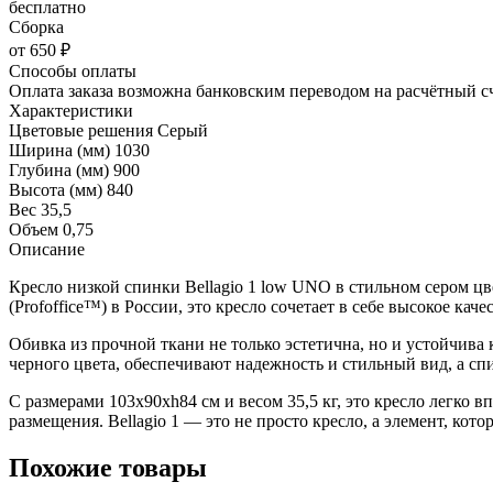
бесплатно
Сборка
от 650 ₽
Способы оплаты
Оплата заказа возможна банковским переводом на расчётный с
Характеристики
Цветовые решения
Серый
Ширина (мм)
1030
Глубина (мм)
900
Высота (мм)
840
Вес
35,5
Объем
0,75
Описание
Кресло низкой спинки Bellagio 1 low UNO в стильном сером ц
(Profoffice™) в России, это кресло сочетает в себе высокое кач
Обивка из прочной ткани не только эстетична, но и устойчива 
черного цвета, обеспечивают надежность и стильный вид, а сп
С размерами 103x90xh84 см и весом 35,5 кг, это кресло легко в
размещения. Bellagio 1 — это не просто кресло, а элемент, кот
Похожие товары