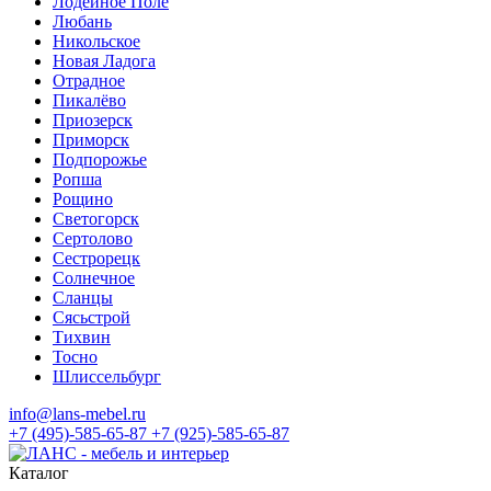
Лодейное Поле
Любань
Никольское
Новая Ладога
Отрадное
Пикалёво
Приозерск
Приморск
Подпорожье
Ропша
Рощино
Светогорск
Сертолово
Сестрорецк
Солнечное
Сланцы
Сясьстрой
Тихвин
Тосно
Шлиссельбург
info@lans-mebel.ru
+7 (495)-585-65-87
+7 (925)-585-65-87
Каталог