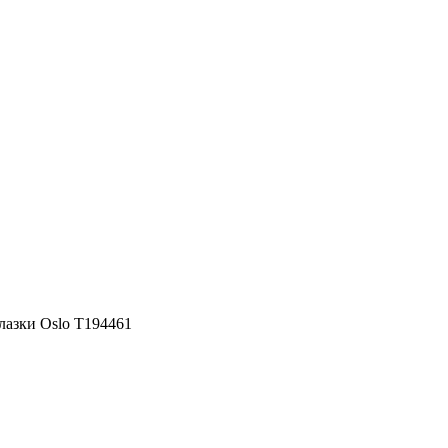
алазки Oslo Т194461