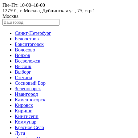
Пн–Пт: 10-00–18-00
127591, г. Москва, Дубнинская ул., 75, стр.1
Москва
Санкт-Петербург
Белоостров
Бокситогорск
Волосово
Волхов
Всеволожск
Высоцк
Выборг
Гатчина
Сосновый Бор
Зеленогорск
Ивангород
Каменногорск
Кировск
Кириши
Кингисепп
Коммунар
Красное Село
Луга