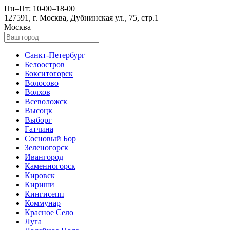
Пн–Пт: 10-00–18-00
127591, г. Москва, Дубнинская ул., 75, стр.1
Москва
Санкт-Петербург
Белоостров
Бокситогорск
Волосово
Волхов
Всеволожск
Высоцк
Выборг
Гатчина
Сосновый Бор
Зеленогорск
Ивангород
Каменногорск
Кировск
Кириши
Кингисепп
Коммунар
Красное Село
Луга