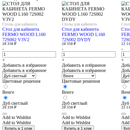
Столы для кабинета
Столы для кабинета
Стол
Стол для кабинета
Стол для кабинета
Стол
FERMO WOOD L160
FERMO WOOD L160
FER
72S002 V3V2
72S002 DYDY
72S
20 350
₽
20 350
₽
22 1
-
-
-
+
+
+
Добавить в избранное
Добавить в избранное
Доб
Добавить в избранное
Добавить в избранное
Доб
Цветовые решения
Цветовые решения
Цве
Венге
Венге
Вен
Дуб светлый
Дуб светлый
Дуб
20 350
₽
20 350
₽
22 1
Add to Wishlist
Add to Wishlist
Add 
Add to Wishlist
Add to Wishlist
Add 
Купить в 1 клик
Купить в 1 клик
Куп