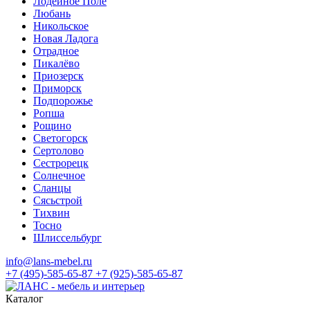
Лодейное Поле
Любань
Никольское
Новая Ладога
Отрадное
Пикалёво
Приозерск
Приморск
Подпорожье
Ропша
Рощино
Светогорск
Сертолово
Сестрорецк
Солнечное
Сланцы
Сясьстрой
Тихвин
Тосно
Шлиссельбург
info@lans-mebel.ru
+7 (495)-585-65-87
+7 (925)-585-65-87
Каталог