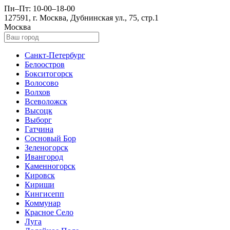
Пн–Пт: 10-00–18-00
127591, г. Москва, Дубнинская ул., 75, стр.1
Москва
Санкт-Петербург
Белоостров
Бокситогорск
Волосово
Волхов
Всеволожск
Высоцк
Выборг
Гатчина
Сосновый Бор
Зеленогорск
Ивангород
Каменногорск
Кировск
Кириши
Кингисепп
Коммунар
Красное Село
Луга