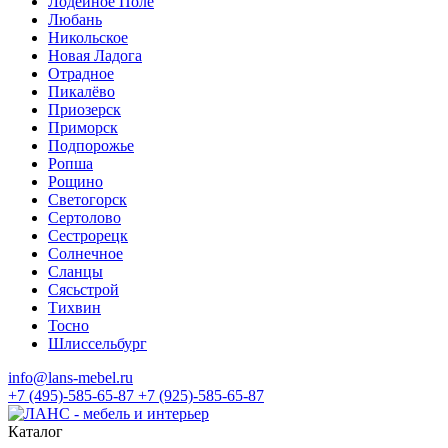
Лодейное Поле
Любань
Никольское
Новая Ладога
Отрадное
Пикалёво
Приозерск
Приморск
Подпорожье
Ропша
Рощино
Светогорск
Сертолово
Сестрорецк
Солнечное
Сланцы
Сясьстрой
Тихвин
Тосно
Шлиссельбург
info@lans-mebel.ru
+7 (495)-585-65-87
+7 (925)-585-65-87
Каталог