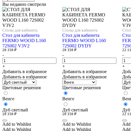
Вы недавно смотрели
Столы для кабинета
Столы для кабинета
Стол
Стол для кабинета
Стол для кабинета
Стол
FERMO WOOD L160
FERMO WOOD L160
FER
72S002 V3V2
72S002 DYDY
72S
20 350
₽
20 350
₽
22 1
-
-
-
+
+
+
Добавить в избранное
Добавить в избранное
Доб
Добавить в избранное
Добавить в избранное
Доб
Цветовые решения
Цветовые решения
Цве
Венге
Венге
Вен
Дуб светлый
Дуб светлый
Дуб
20 350
₽
20 350
₽
22 1
Add to Wishlist
Add to Wishlist
Add 
Add to Wishlist
Add to Wishlist
Add 