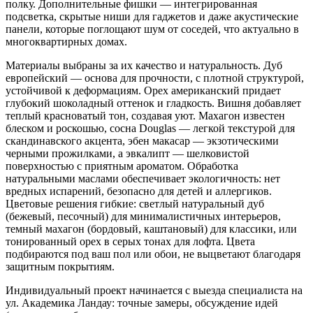
полку. Дополнительные фишки — интегрированная
подсветка, скрытые ниши для гаджетов и даже акустические
панели, которые поглощают шум от соседей, что актуально в
многоквартирных домах.
Материалы выбраны за их качество и натуральность. Дуб
европейский — основа для прочности, с плотной структурой,
устойчивой к деформациям. Орех американский придает
глубокий шоколадный оттенок и гладкость. Вишня добавляет
теплый красноватый тон, создавая уют. Махагон известен
блеском и роскошью, сосна Douglas — легкой текстурой для
скандинавского акцента, эбен макасар — экзотическими
черными прожилками, а эвкалипт — шелковистой
поверхностью с приятным ароматом. Обработка
натуральными маслами обеспечивает экологичность: нет
вредных испарений, безопасно для детей и аллергиков.
Цветовые решения гибкие: светлый натуральный дуб
(бежевый, песочный) для минималистичных интерьеров,
темный махагон (бордовый, каштановый) для классики, или
тонированный орех в серых тонах для лофта. Цвета
подбираются под ваш пол или обои, не выцветают благодаря
защитным покрытиям.
Индивидуальный проект начинается с выезда специалиста на
ул. Академика Ландау: точные замеры, обсуждение идей