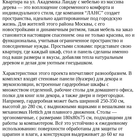
Квартира на ул. Академика Ландау с мебелью из массива
дерева — это воплощение современного комфорта и
индивидуального стиля, где компания “ЛАНС” создает
пространства, идеально адаптированные под городскую
жизнь. Для жителей этого района Москвы, с его
новостройками и динамичным ритмом, такая мебель на заказ
становится настоящим спасением: она не только красива, но и
функциональна, учитывая ограниченное пространство и
повседневные нужды. Простыми словами: представьте свою
квартиру, где каждый шкаф, стол и панель сделаны именно
под ваши размеры и вкусы, добавляя тепла натуральным
деревом и делая дом уютным гнездышком.
Характеристики этого проекта впечатляют разнообразием. В
комплект входят стеновые панели (буазери) для декора и
звукоизоляции, встроенные гардеробные шкафы с
множеством отделений, рабочие столы для домашнего офиса,
полки для книг или декора, а также двери и перегородки.
Например, гардеробная может быть шириной 250-350 см,
высотой до 280 см, с выдвижными ящиками и вешалками на
механизмах Hettich для плавного движения. Столы —
эргономичные, с размерами 180x80x75 см, подходящими для
работы за компьютером. Всё это устойчиво к ежедневному
использованию: поверхности обработаны для защиты от
царапин и влаги, а конструкция выдерживает до 60 кг на