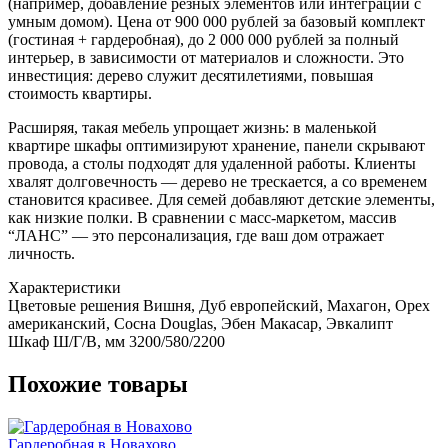
(например, добавление резных элементов или интеграции с
умным домом). Цена от 900 000 рублей за базовый комплект
(гостиная + гардеробная), до 2 000 000 рублей за полный
интерьер, в зависимости от материалов и сложности. Это
инвестиция: дерево служит десятилетиями, повышая
стоимость квартиры.
Расширяя, такая мебель упрощает жизнь: в маленькой
квартире шкафы оптимизируют хранение, панели скрывают
провода, а столы подходят для удаленной работы. Клиенты
хвалят долговечность — дерево не трескается, а со временем
становится красивее. Для семей добавляют детские элементы,
как низкие полки. В сравнении с масс-маркетом, массив
“ЛАНС” — это персонализация, где ваш дом отражает
личность.
Характеристики
Цветовые решения
Вишня, Дуб европейский, Махагон, Орех
американский, Сосна Douglas, Эбен Макасар, Эвкалипт
Шкаф Ш/Г/В, мм
3200/580/2200
Похожие товары
Гардеробная в Новахово