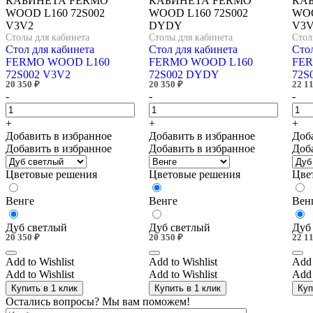
Столы для кабинета
Столы для кабинета
Стол
Стол для кабинета
Стол для кабинета
Стол
FERMO WOOD L160
FERMO WOOD L160
FER
72S002 V3V2
72S002 DYDY
72S
20 350
₽
20 350
₽
22 1
-
-
-
+
+
+
Добавить в избранное
Добавить в избранное
Доб
Добавить в избранное
Добавить в избранное
Доб
Цветовые решения
Цветовые решения
Цве
Венге
Венге
Вен
Дуб светлый
Дуб светлый
Дуб
20 350
₽
20 350
₽
22 1
Add to Wishlist
Add to Wishlist
Add 
Add to Wishlist
Add to Wishlist
Add 
Купить в 1 клик
Купить в 1 клик
Куп
Остались вопросы? Мы вам поможем!