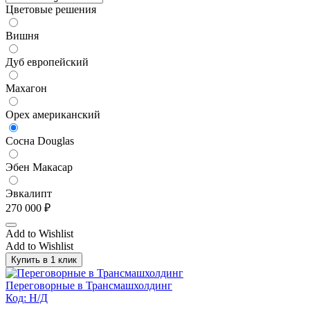
Цветовые решения
Вишня
Дуб европейский
Махагон
Орех американский
Сосна Douglas
Эбен Макасар
Эвкалипт
270 000
₽
Add to Wishlist
Add to Wishlist
Купить в 1 клик
Переговорные в Трансмашхолдинг
Код: Н/Д