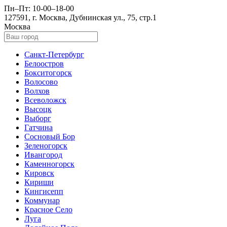
Пн–Пт: 10-00–18-00
127591, г. Москва, Дубнинская ул., 75, стр.1
Москва
Санкт-Петербург
Белоостров
Бокситогорск
Волосово
Волхов
Всеволожск
Высоцк
Выборг
Гатчина
Сосновый Бор
Зеленогорск
Ивангород
Каменногорск
Кировск
Кириши
Кингисепп
Коммунар
Красное Село
Луга