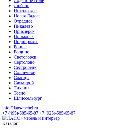
Лодейное Поле
Любань
Никольское
Новая Ладога
Отрадное
Пикалёво
Приозерск
Приморск
Подпорожье
Ропша
Рощино
Светогорск
Сертолово
Сестрорецк
Солнечное
Сланцы
Сясьстрой
Тихвин
Тосно
Шлиссельбург
info@lans-mebel.ru
+7 (495)-585-65-87
+7 (925)-585-65-87
Каталог