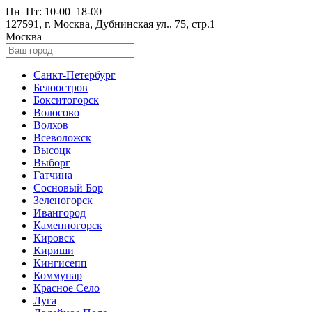
Пн–Пт: 10-00–18-00
127591, г. Москва, Дубнинская ул., 75, стр.1
Москва
Санкт-Петербург
Белоостров
Бокситогорск
Волосово
Волхов
Всеволожск
Высоцк
Выборг
Гатчина
Сосновый Бор
Зеленогорск
Ивангород
Каменногорск
Кировск
Кириши
Кингисепп
Коммунар
Красное Село
Луга