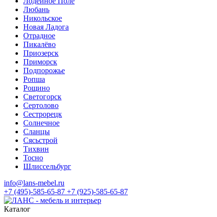
Лодейное Поле
Любань
Никольское
Новая Ладога
Отрадное
Пикалёво
Приозерск
Приморск
Подпорожье
Ропша
Рощино
Светогорск
Сертолово
Сестрорецк
Солнечное
Сланцы
Сясьстрой
Тихвин
Тосно
Шлиссельбург
info@lans-mebel.ru
+7 (495)-585-65-87
+7 (925)-585-65-87
Каталог