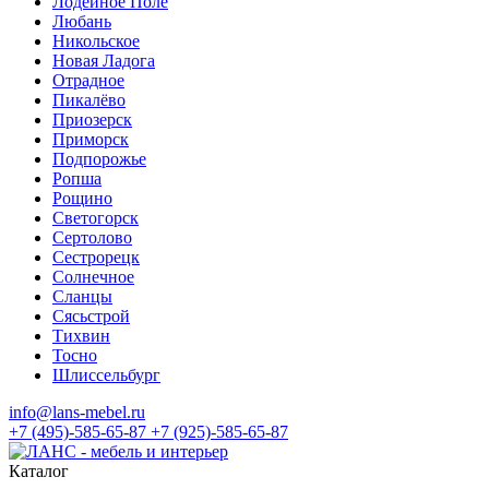
Лодейное Поле
Любань
Никольское
Новая Ладога
Отрадное
Пикалёво
Приозерск
Приморск
Подпорожье
Ропша
Рощино
Светогорск
Сертолово
Сестрорецк
Солнечное
Сланцы
Сясьстрой
Тихвин
Тосно
Шлиссельбург
info@lans-mebel.ru
+7 (495)-585-65-87
+7 (925)-585-65-87
Каталог