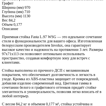
Графит
Ширина (мм)
970
Глубина (мм)
710
Высота (мм)
1130
Вес
84,2
Объем
0,177
Описание
Приемная стойка Fasta L.97 WSG — это идеальное сочетание
стиля и функциональности для вашего офиса. Изготовленная
белорусским производителем Involux, она гарантирует
высокое качество и надежность на протяжении 3 лет. Размеры
97х71х113 см позволяют оптимально использовать
пространство, создавая комфортную зону для встреч с
клиентами.
Стойка выполнена из прочного ДСП с меламиновым
покрытием, что обеспечивает долговечность и легкость в
уходе. Кромка из ABS-пластика защищает от повреждений,
добавляя изделию современный вид. Цветовая гамма в
сочетании белого и графитового оттенков придаёт стойке
элегантность и универсальность, позволяя легко вписать её в
любой интерьер.
С весом 84,2 кг и объемом 0,177 м³, стойка устойчива и