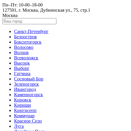
Пн–Пт: 10-00–18-00
127591, г. Москва, Дубнинская ул., 75, стр.1
Москва
Санкт-Петербург
Белоостров
Бокситогорск
Волосово
Волхов
Всеволожск
Высоцк
Выборг
Гатчина
Сосновый Бор
Зеленогорск
Ивангород
Каменногорск
Кировск
Кириши
Кингисепп
Коммунар
Красное Село
Луга