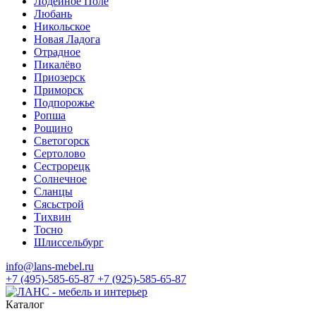
Лодейное Поле
Любань
Никольское
Новая Ладога
Отрадное
Пикалёво
Приозерск
Приморск
Подпорожье
Ропша
Рощино
Светогорск
Сертолово
Сестрорецк
Солнечное
Сланцы
Сясьстрой
Тихвин
Тосно
Шлиссельбург
info@lans-mebel.ru
+7 (495)-585-65-87
+7 (925)-585-65-87
Каталог