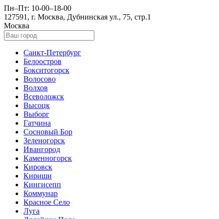
Пн–Пт: 10-00–18-00
127591, г. Москва, Дубнинская ул., 75, стр.1
Москва
Санкт-Петербург
Белоостров
Бокситогорск
Волосово
Волхов
Всеволожск
Высоцк
Выборг
Гатчина
Сосновый Бор
Зеленогорск
Ивангород
Каменногорск
Кировск
Кириши
Кингисепп
Коммунар
Красное Село
Луга