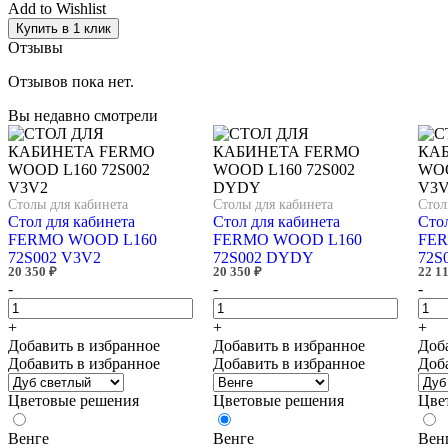
Add to Wishlist
Купить в 1 клик
Отзывы
Отзывов пока нет.
Вы недавно смотрели
Столы для кабинета
Столы для кабинета
Стол
Стол для кабинета
Стол для кабинета
Стол
FERMO WOOD L160
FERMO WOOD L160
FER
72S002 V3V2
72S002 DYDY
72S
20 350
₽
20 350
₽
22 1
-
-
-
+
+
+
Добавить в избранное
Добавить в избранное
Доб
Добавить в избранное
Добавить в избранное
Доб
Цветовые решения
Цветовые решения
Цве
Венге
Венге
Вен