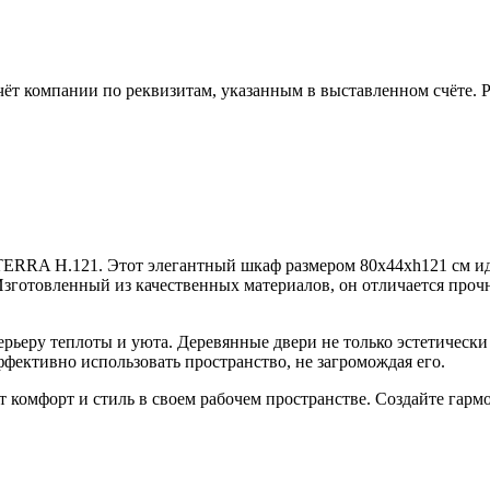
чёт компании по реквизитам, указанным в выставленном счёте.
TERRA H.121. Этот элегантный шкаф размером 80x44xh121 см ид
готовленный из качественных материалов, он отличается прочно
рьеру теплоты и уюта. Деревянные двери не только эстетическ
ффективно использовать пространство, не загромождая его.
т комфорт и стиль в своем рабочем пространстве. Создайте гар