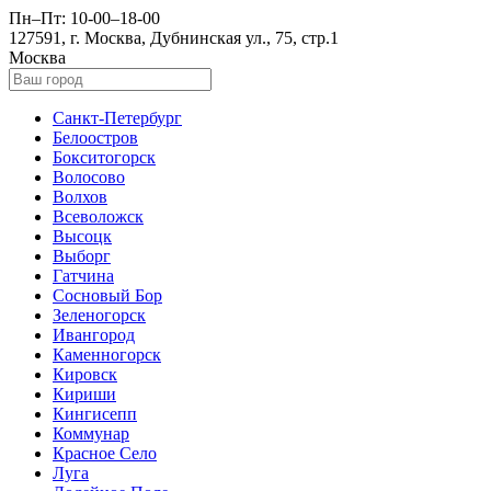
Пн–Пт: 10-00–18-00
127591, г. Москва, Дубнинская ул., 75, стр.1
Москва
Санкт-Петербург
Белоостров
Бокситогорск
Волосово
Волхов
Всеволожск
Высоцк
Выборг
Гатчина
Сосновый Бор
Зеленогорск
Ивангород
Каменногорск
Кировск
Кириши
Кингисепп
Коммунар
Красное Село
Луга