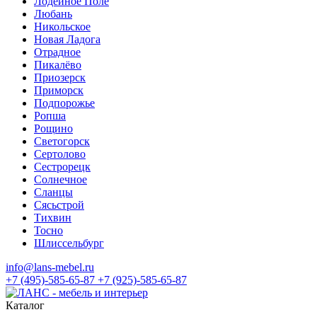
Лодейное Поле
Любань
Никольское
Новая Ладога
Отрадное
Пикалёво
Приозерск
Приморск
Подпорожье
Ропша
Рощино
Светогорск
Сертолово
Сестрорецк
Солнечное
Сланцы
Сясьстрой
Тихвин
Тосно
Шлиссельбург
info@lans-mebel.ru
+7 (495)-585-65-87
+7 (925)-585-65-87
Каталог