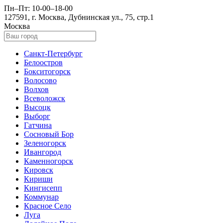
Пн–Пт: 10-00–18-00
127591, г. Москва, Дубнинская ул., 75, стр.1
Москва
Санкт-Петербург
Белоостров
Бокситогорск
Волосово
Волхов
Всеволожск
Высоцк
Выборг
Гатчина
Сосновый Бор
Зеленогорск
Ивангород
Каменногорск
Кировск
Кириши
Кингисепп
Коммунар
Красное Село
Луга