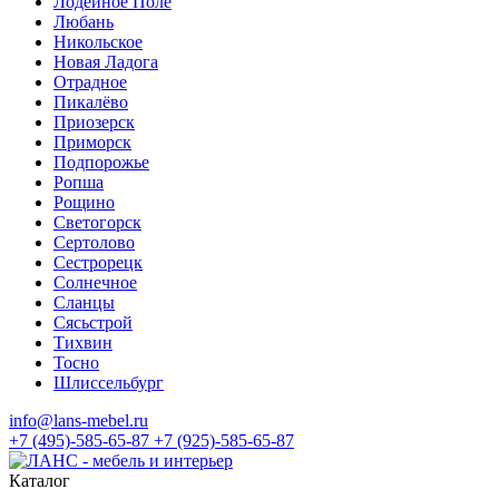
Лодейное Поле
Любань
Никольское
Новая Ладога
Отрадное
Пикалёво
Приозерск
Приморск
Подпорожье
Ропша
Рощино
Светогорск
Сертолово
Сестрорецк
Солнечное
Сланцы
Сясьстрой
Тихвин
Тосно
Шлиссельбург
info@lans-mebel.ru
+7 (495)-585-65-87
+7 (925)-585-65-87
Каталог