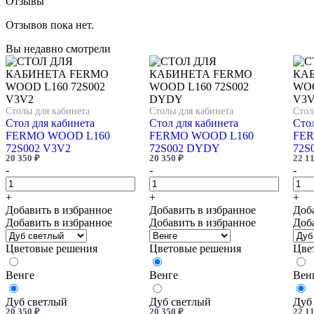
Отзывы
Отзывов пока нет.
Вы недавно смотрели
Столы для кабинета
Столы для кабинета
Стол
Стол для кабинета
Стол для кабинета
Стол
FERMO WOOD L160
FERMO WOOD L160
FER
72S002 V3V2
72S002 DYDY
72S
20 350
₽
20 350
₽
22 1
-
-
-
+
+
+
Добавить в избранное
Добавить в избранное
Доб
Добавить в избранное
Добавить в избранное
Доб
Цветовые решения
Цветовые решения
Цве
Венге
Венге
Вен
Дуб светлый
Дуб светлый
Дуб
20 350
₽
20 350
₽
22 1