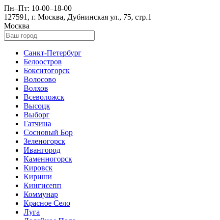
Пн–Пт: 10-00–18-00
127591, г. Москва, Дубнинская ул., 75, стр.1
Москва
Санкт-Петербург
Белоостров
Бокситогорск
Волосово
Волхов
Всеволожск
Высоцк
Выборг
Гатчина
Сосновый Бор
Зеленогорск
Ивангород
Каменногорск
Кировск
Кириши
Кингисепп
Коммунар
Красное Село
Луга