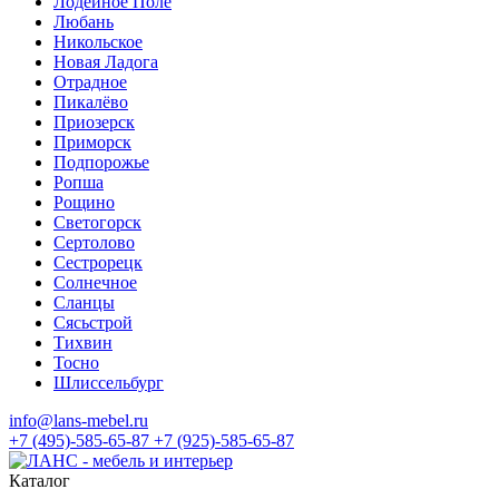
Лодейное Поле
Любань
Никольское
Новая Ладога
Отрадное
Пикалёво
Приозерск
Приморск
Подпорожье
Ропша
Рощино
Светогорск
Сертолово
Сестрорецк
Солнечное
Сланцы
Сясьстрой
Тихвин
Тосно
Шлиссельбург
info@lans-mebel.ru
+7 (495)-585-65-87
+7 (925)-585-65-87
Каталог