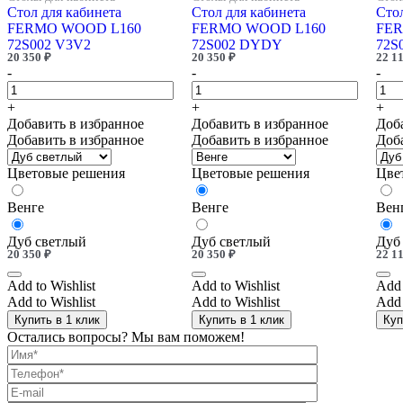
Стол для кабинета
Стол для кабинета
Стол
FERMO WOOD L160
FERMO WOOD L160
FER
72S002 V3V2
72S002 DYDY
72S
20 350
₽
20 350
₽
22 1
-
-
-
+
+
+
Добавить в избранное
Добавить в избранное
Доб
Добавить в избранное
Добавить в избранное
Доб
Цветовые решения
Цветовые решения
Цве
Венге
Венге
Вен
Дуб светлый
Дуб светлый
Дуб
20 350
₽
20 350
₽
22 1
Add to Wishlist
Add to Wishlist
Add 
Add to Wishlist
Add to Wishlist
Add 
Купить в 1 клик
Купить в 1 клик
Куп
Остались вопросы? Мы вам поможем!