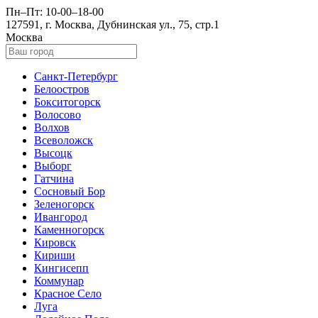
Пн–Пт: 10-00–18-00
127591, г. Москва, Дубнинская ул., 75, стр.1
Москва
Санкт-Петербург
Белоостров
Бокситогорск
Волосово
Волхов
Всеволожск
Высоцк
Выборг
Гатчина
Сосновый Бор
Зеленогорск
Ивангород
Каменногорск
Кировск
Кириши
Кингисепп
Коммунар
Красное Село
Луга