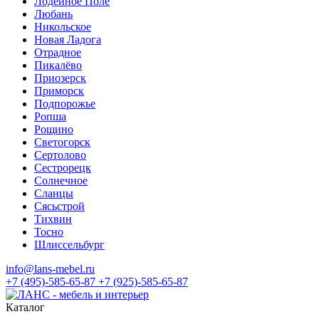
Лодейное Поле
Любань
Никольское
Новая Ладога
Отрадное
Пикалёво
Приозерск
Приморск
Подпорожье
Ропша
Рощино
Светогорск
Сертолово
Сестрорецк
Солнечное
Сланцы
Сясьстрой
Тихвин
Тосно
Шлиссельбург
info@lans-mebel.ru
+7 (495)-585-65-87
+7 (925)-585-65-87
Каталог