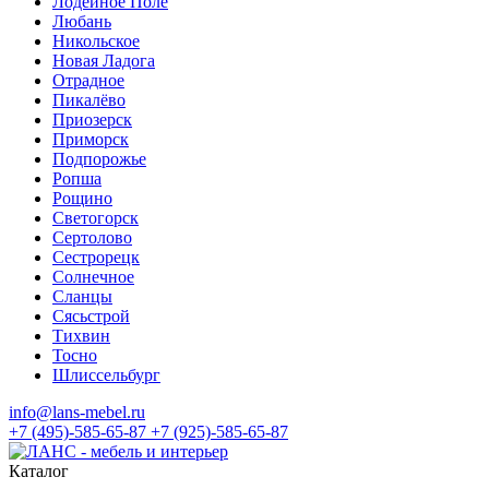
Лодейное Поле
Любань
Никольское
Новая Ладога
Отрадное
Пикалёво
Приозерск
Приморск
Подпорожье
Ропша
Рощино
Светогорск
Сертолово
Сестрорецк
Солнечное
Сланцы
Сясьстрой
Тихвин
Тосно
Шлиссельбург
info@lans-mebel.ru
+7 (495)-585-65-87
+7 (925)-585-65-87
Каталог