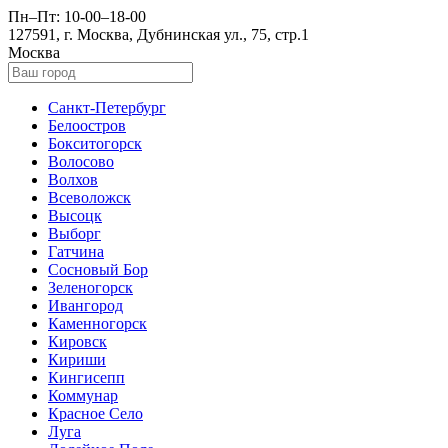
Пн–Пт: 10-00–18-00
127591, г. Москва, Дубнинская ул., 75, стр.1
Москва
Санкт-Петербург
Белоостров
Бокситогорск
Волосово
Волхов
Всеволожск
Высоцк
Выборг
Гатчина
Сосновый Бор
Зеленогорск
Ивангород
Каменногорск
Кировск
Кириши
Кингисепп
Коммунар
Красное Село
Луга