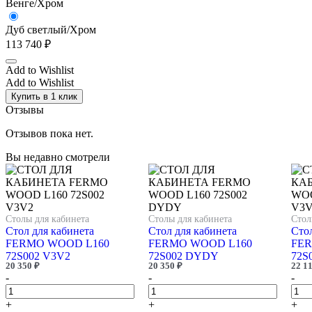
Венге/Хром
Дуб светлый/Хром
113 740
₽
Add to Wishlist
Add to Wishlist
Купить в 1 клик
Отзывы
Отзывов пока нет.
Вы недавно смотрели
Столы для кабинета
Столы для кабинета
Стол
Стол для кабинета
Стол для кабинета
Стол
FERMO WOOD L160
FERMO WOOD L160
FER
72S002 V3V2
72S002 DYDY
72S
20 350
₽
20 350
₽
22 1
-
-
-
+
+
+