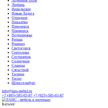
Лодейное Поле
Любань
Никольское
Новая Ладога
Отрадное
Пикалёво
Приозерск
Приморск
Подпорожье
Ропша
Рощино
Светогорск
Сертолово
Сестрорецк
Солнечное
Сланцы
Сясьстрой
Тихвин
Тосно
Шлиссельбург
info@lans-mebel.ru
+7 (495)-585-65-87
+7 (925)-585-65-87
Каталог