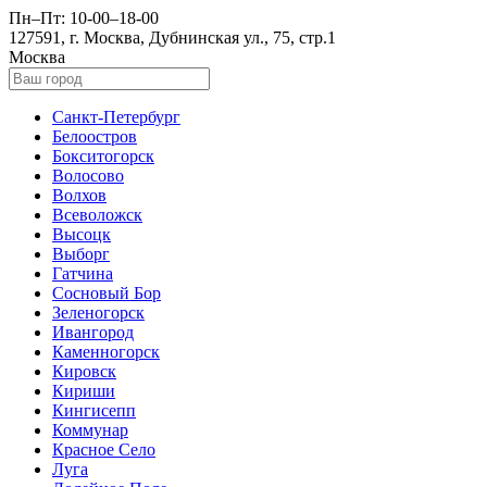
Пн–Пт: 10-00–18-00
127591, г. Москва, Дубнинская ул., 75, стр.1
Москва
Санкт-Петербург
Белоостров
Бокситогорск
Волосово
Волхов
Всеволожск
Высоцк
Выборг
Гатчина
Сосновый Бор
Зеленогорск
Ивангород
Каменногорск
Кировск
Кириши
Кингисепп
Коммунар
Красное Село
Луга