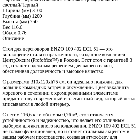
светлый/Черный
Ширина (мм)
3100
Глубина (мм)
1200
Высота (мм)
750
Вес
116,6
Объем
0,76
Описание
Стол для переговоров ENZO 109 402 ECL 51 — это
воплощение стиля и практичности, созданное компанией
ЦентрЭксим (Profoffice™) в России. Этот стол с гарантией 3
года станет надежным решением для вашего офиса,
обеспечивая долговечность и высокое качество.
С размерами 310x120xh75 см, он идеально подходит для
больших командных встреч и обсуждений. Цвет эвкалипта
мореного в сочетании с хромированными элементами
придает столу современный и элегантный вид, который легко
вписывается в любой интерьер.
С весом 116,6 кг и объемом 0,76 м³, стол отличается
устойчивостью и надежностью, что делает его отличным
выбором для активного использования. ENZO 109 402 ECL 51
не только функционален, но и станет стильным акцентом в
вашем рабочем пространстве, создавая атмосферу для