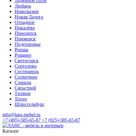
Лодейное Поле
Любань
Никольское
Новая Ладога
Отрадное
Пикалёво
Приозерск
Приморск
Подпорожье
Ропша
Рощино
Светогорск
Сертолово
Сестрорецк
Солнечное
Сланцы
Сясьстрой
Тихвин
Тосно
Шлиссельбург
info@lans-mebel.ru
+7 (495)-585-65-87
+7 (925)-585-65-87
Каталог