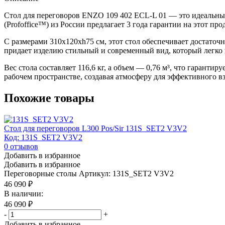
Стол для переговоров ENZO 109 402 ECL-L 01 — это идеальный
(Profoffice™) из России предлагает 3 года гарантии на этот про
С размерами 310x120xh75 см, этот стол обеспечивает достаточ
придает изделию стильный и современный вид, который легко 
Вес стола составляет 116,6 кг, а объем — 0,76 м³, что гарант
рабочем пространстве, создавая атмосферу для эффективного 
Похожие товары
Стол для переговоров L300 Pos/Sir 131S_SET2 V3V2
Код: 131S_SET2 V3V2
0
отзывов
Добавить в избранное
Добавить в избранное
Переговорные столы
Артикул: 131S_SET2 V3V2
46 090
₽
В наличии:
46 090
₽
-
+
Добавить в избранное