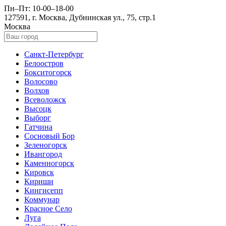
Пн–Пт: 10-00–18-00
127591, г. Москва, Дубнинская ул., 75, стр.1
Москва
Санкт-Петербург
Белоостров
Бокситогорск
Волосово
Волхов
Всеволожск
Высоцк
Выборг
Гатчина
Сосновый Бор
Зеленогорск
Ивангород
Каменногорск
Кировск
Кириши
Кингисепп
Коммунар
Красное Село
Луга