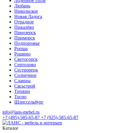
Лодейное Поле
Любань
Никольское
Новая Ладога
Отрадное
Пикалёво
Приозерск
Приморск
Подпорожье
Ропша
Рощино
Светогорск
Сертолово
Сестрорецк
Солнечное
Сланцы
Сясьстрой
Тихвин
Тосно
Шлиссельбург
info@lans-mebel.ru
+7 (495)-585-65-87
+7 (925)-585-65-87
Каталог