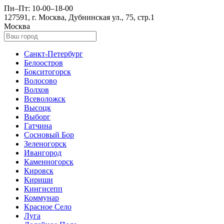
Пн–Пт: 10-00–18-00
127591, г. Москва, Дубнинская ул., 75, стр.1
Москва
Санкт-Петербург
Белоостров
Бокситогорск
Волосово
Волхов
Всеволожск
Высоцк
Выборг
Гатчина
Сосновый Бор
Зеленогорск
Ивангород
Каменногорск
Кировск
Кириши
Кингисепп
Коммунар
Красное Село
Луга