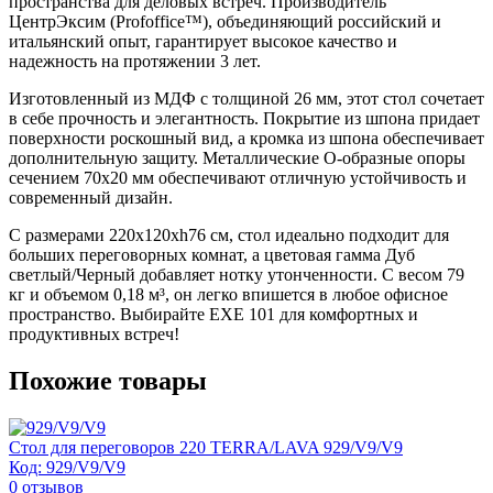
пространства для деловых встреч. Производитель
ЦентрЭксим (Profoffice™), объединяющий российский и
итальянский опыт, гарантирует высокое качество и
надежность на протяжении 3 лет.
Изготовленный из МДФ с толщиной 26 мм, этот стол сочетает
в себе прочность и элегантность. Покрытие из шпона придает
поверхности роскошный вид, а кромка из шпона обеспечивает
дополнительную защиту. Металлические О-образные опоры
сечением 70х20 мм обеспечивают отличную устойчивость и
современный дизайн.
С размерами 220x120xh76 см, стол идеально подходит для
больших переговорных комнат, а цветовая гамма Дуб
светлый/Черный добавляет нотку утонченности. С весом 79
кг и объемом 0,18 м³, он легко впишется в любое офисное
пространство. Выбирайте EXE 101 для комфортных и
продуктивных встреч!
Похожие товары
Стол для переговоров 220 TERRA/LAVA 929/V9/V9
Код: 929/V9/V9
0
отзывов