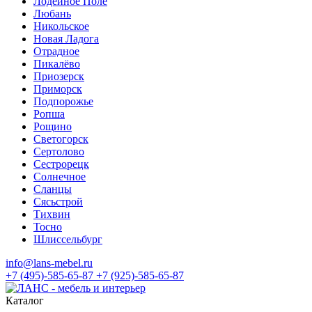
Лодейное Поле
Любань
Никольское
Новая Ладога
Отрадное
Пикалёво
Приозерск
Приморск
Подпорожье
Ропша
Рощино
Светогорск
Сертолово
Сестрорецк
Солнечное
Сланцы
Сясьстрой
Тихвин
Тосно
Шлиссельбург
info@lans-mebel.ru
+7 (495)-585-65-87
+7 (925)-585-65-87
Каталог