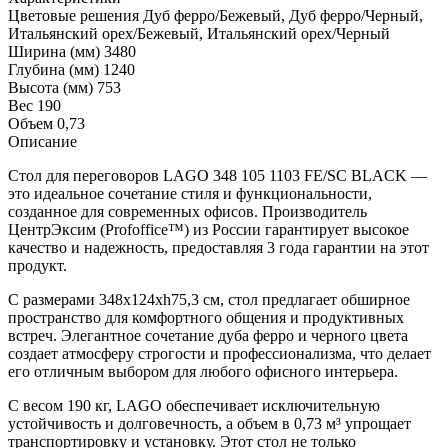
Цветовые решения
Дуб ферро/Бежевый, Дуб ферро/Черный,
Итальянский орех/Бежевый, Итальянский орех/Черный
Ширина (мм)
3480
Глубина (мм)
1240
Высота (мм)
753
Вес
190
Объем
0,73
Описание
Стол для переговоров LAGO 348 105 1103 FE/SC BLACK —
это идеальное сочетание стиля и функциональности,
созданное для современных офисов. Производитель
ЦентрЭксим (Profoffice™) из России гарантирует высокое
качество и надежность, предоставляя 3 года гарантии на этот
продукт.
С размерами 348x124xh75,3 см, стол предлагает обширное
пространство для комфортного общения и продуктивных
встреч. Элегантное сочетание дуба ферро и черного цвета
создает атмосферу строгости и профессионализма, что делает
его отличным выбором для любого офисного интерьера.
С весом 190 кг, LAGO обеспечивает исключительную
устойчивость и долговечность, а объем в 0,73 м³ упрощает
транспортировку и установку. Этот стол не только