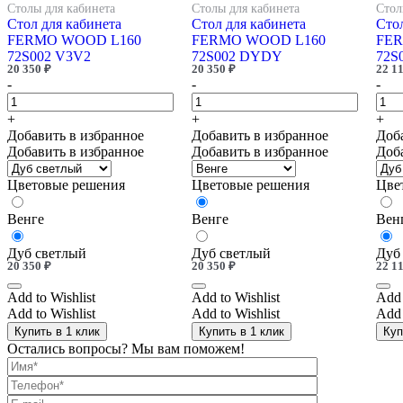
Столы для кабинета
Столы для кабинета
Стол
Стол для кабинета
Стол для кабинета
Стол
FERMO WOOD L160
FERMO WOOD L160
FER
72S002 V3V2
72S002 DYDY
72S
20 350
₽
20 350
₽
22 1
-
-
-
+
+
+
Добавить в избранное
Добавить в избранное
Доб
Добавить в избранное
Добавить в избранное
Доб
Цветовые решения
Цветовые решения
Цве
Венге
Венге
Вен
Дуб светлый
Дуб светлый
Дуб
20 350
₽
20 350
₽
22 1
Add to Wishlist
Add to Wishlist
Add 
Add to Wishlist
Add to Wishlist
Add 
Купить в 1 клик
Купить в 1 клик
Куп
Остались вопросы? Мы вам поможем!