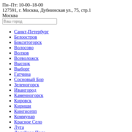
Пн–Пт: 10-00–18-00
127591, г. Москва, Дубнинская ул., 75, стр.1
Москва
Санкт-Петербург
Белоостров
Бокситогорск
Волосово
Волхов
Всеволожск
Высоцк
Выборг
Гатчина
Сосновый Бор
Зеленогорск
Ивангород
Каменногорск
Кировск
Кириши
Кингисепп
Коммунар
Красное Село
Луга