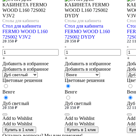
Столы для кабинета
Столы для кабинета
Стол
Стол для кабинета
Стол для кабинета
Стол
FERMO WOOD L160
FERMO WOOD L160
FER
72S002 V3V2
72S002 DYDY
72S
20 350
₽
20 350
₽
22 1
-
-
-
+
+
+
Добавить в избранное
Добавить в избранное
Доб
Добавить в избранное
Добавить в избранное
Доб
Цветовые решения
Цветовые решения
Цве
Венге
Венге
Вен
Дуб светлый
Дуб светлый
Дуб
20 350
₽
20 350
₽
22 1
Add to Wishlist
Add to Wishlist
Add 
Add to Wishlist
Add to Wishlist
Add 
Купить в 1 клик
Купить в 1 клик
Куп
Остались вопросы? Мы вам поможем!