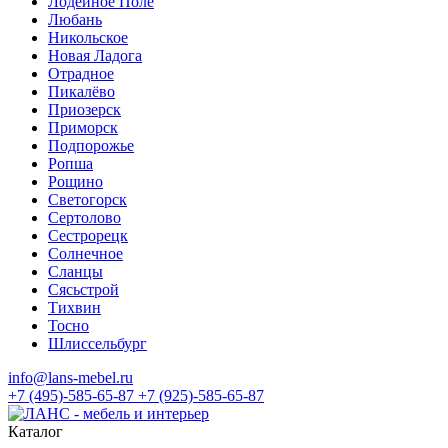
Лодейное Поле
Любань
Никольское
Новая Ладога
Отрадное
Пикалёво
Приозерск
Приморск
Подпорожье
Ропша
Рощино
Светогорск
Сертолово
Сестрорецк
Солнечное
Сланцы
Сясьстрой
Тихвин
Тосно
Шлиссельбург
info@lans-mebel.ru
+7 (495)-585-65-87
+7 (925)-585-65-87
Каталог