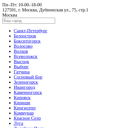
Пн–Пт: 10-00–18-00
127591, г. Москва, Дубнинская ул., 75, стр.1
Москва
Санкт-Петербург
Белоостров
Бокситогорск
Волосово
Волхов
Всеволожск
Высоцк
Выборг
Гатчина
Сосновый Бор
Зеленогорск
Ивангород
Каменногорск
Кировск
Кириши
Кингисепп
Коммунар
Красное Село
Луга