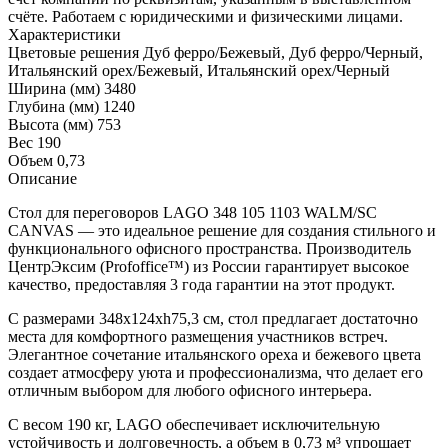
счёте. Работаем с юридическими и физическими лицами.
Характеристики
Цветовые решения
Дуб ферро/Бежевый, Дуб ферро/Черный,
Итальянский орех/Бежевый, Итальянский орех/Черный
Ширина (мм)
3480
Глубина (мм)
1240
Высота (мм)
753
Вес
190
Объем
0,73
Описание
Стол для переговоров LAGO 348 105 1103 WALM/SC
CANVAS — это идеальное решение для создания стильного и
функционального офисного пространства. Производитель
ЦентрЭксим (Profoffice™) из России гарантирует высокое
качество, предоставляя 3 года гарантии на этот продукт.
С размерами 348x124xh75,3 см, стол предлагает достаточно
места для комфортного размещения участников встреч.
Элегантное сочетание итальянского ореха и бежевого цвета
создает атмосферу уюта и профессионализма, что делает его
отличным выбором для любого офисного интерьера.
С весом 190 кг, LAGO обеспечивает исключительную
устойчивость и долговечность, а объем в 0,73 м³ упрощает