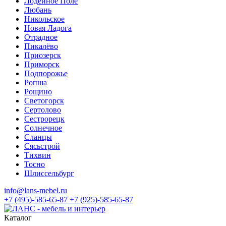
Лодейное Поле
Любань
Никольское
Новая Ладога
Отрадное
Пикалёво
Приозерск
Приморск
Подпорожье
Ропша
Рощино
Светогорск
Сертолово
Сестрорецк
Солнечное
Сланцы
Сясьстрой
Тихвин
Тосно
Шлиссельбург
info@lans-mebel.ru
+7 (495)-585-65-87
+7 (925)-585-65-87
Каталог