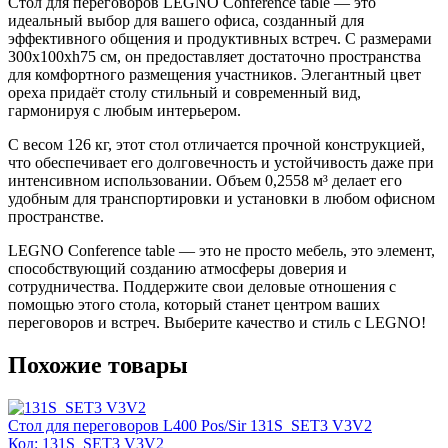
Стол для переговоров LEGNO Conference table — это
идеальный выбор для вашего офиса, созданный для
эффективного общения и продуктивных встреч. С размерами
300x100xh75 см, он предоставляет достаточно пространства
для комфортного размещения участников. Элегантный цвет
ореха придаёт столу стильный и современный вид,
гармонируя с любым интерьером.
С весом 126 кг, этот стол отличается прочной конструкцией,
что обеспечивает его долговечность и устойчивость даже при
интенсивном использовании. Объем 0,2558 м³ делает его
удобным для транспортировки и установки в любом офисном
пространстве.
LEGNO Conference table — это не просто мебель, это элемент,
способствующий созданию атмосферы доверия и
сотрудничества. Поддержите свои деловые отношения с
помощью этого стола, который станет центром ваших
переговоров и встреч. Выберите качество и стиль с LEGNO!
Похожие товары
Стол для переговоров L400 Pos/Sir 131S_SET3 V3V2
Код: 131S_SET3 V3V2