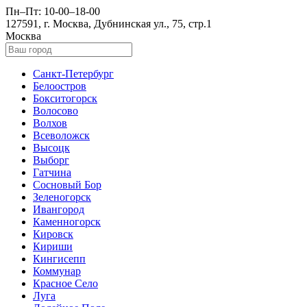
Пн–Пт: 10-00–18-00
127591, г. Москва, Дубнинская ул., 75, стр.1
Москва
Санкт-Петербург
Белоостров
Бокситогорск
Волосово
Волхов
Всеволожск
Высоцк
Выборг
Гатчина
Сосновый Бор
Зеленогорск
Ивангород
Каменногорск
Кировск
Кириши
Кингисепп
Коммунар
Красное Село
Луга