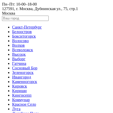
Пн–Пт: 10-00–18-00
127591, г. Москва, Дубнинская ул., 75, стр.1
Москва
Санкт-Петербург
Белоостров
Бокситогорск
Волосово
Волхов
Всеволожск
Высоцк
Выборг
Гатчина
Сосновый Бор
Зеленогорск
Ивангород
Каменногорск
Кировск
Кириши
Кингисепп
Коммунар
Красное Село
Луга