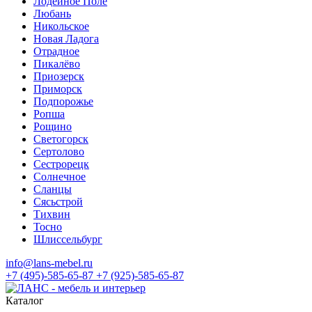
Лодейное Поле
Любань
Никольское
Новая Ладога
Отрадное
Пикалёво
Приозерск
Приморск
Подпорожье
Ропша
Рощино
Светогорск
Сертолово
Сестрорецк
Солнечное
Сланцы
Сясьстрой
Тихвин
Тосно
Шлиссельбург
info@lans-mebel.ru
+7 (495)-585-65-87
+7 (925)-585-65-87
Каталог