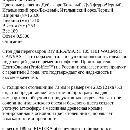
Цветовые решения
Дуб ферро/Бежевый, Дуб ферро/Черный,
Итальянский орех/Бежевый, Итальянский орех/Черный
Ширина (мм)
2320
Глубина (мм)
1210
Высота (мм)
753
Вес
189
Объем
0,5806
Описание
Стол для переговоров RIVIERA/MARE 105 1101 WALM/SC
CANVAS — это образец стиля и функциональности, идеально
подходящий для современных офисов. Производитель
ЦентрЭксим (Profoffice™) из России предлагает этот продукт
с гарантией 3 года, что подтверждает его надежность и
высокое качество.
С толщиной столешницы 73 мм и размерами 232x121xh75,3
см, стол предоставляет достаточно пространства для
комфортного общения и продуктивных встреч. Элегантное
сочетание итальянского ореха и бежевого цвета создает
уютную атмосферу, а массивная древесная кромка,
тонированная в основной цвет столешницы, добавляет
изысканности и прочности.
С весом 189 кг, RIVIERA обеспечивает стабильность и