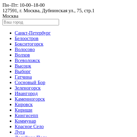
Пн–Пт: 10-00–18-00
127591, г. Москва, Дубнинская ул., 75, стр.1
Москва
Санкт-Петербург
Белоостров
Бокситогорск
Волосово
Волхов
Всеволожск
Высоцк
Выборг
Гатчина
Сосновый Бор
Зеленогорск
Ивангород
Каменногорск
Кировск
Кириши
Кингисепп
Коммунар
Красное Село
Луга