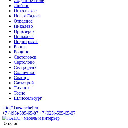
Лодейное Поле
Любань
Никольское
Новая Ладога
Отрадное
Пикалёво
Приозерск
Приморск
Подпорожье
Ропша
Рощино
Светогорск
Сертолово
Сестрорецк
Солнечное
Сланцы
Сясьстрой
Тихвин
Тосно
Шлиссельбург
info@lans-mebel.ru
+7 (495)-585-65-87
+7 (925)-585-65-87
Каталог