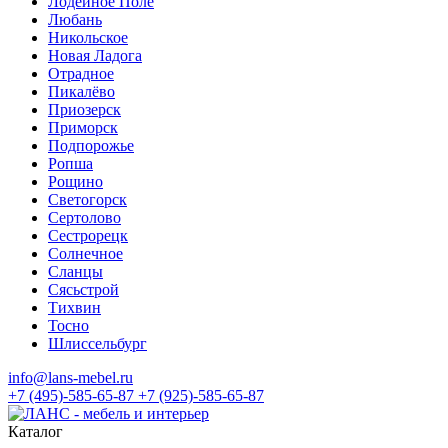
Лодейное Поле
Любань
Никольское
Новая Ладога
Отрадное
Пикалёво
Приозерск
Приморск
Подпорожье
Ропша
Рощино
Светогорск
Сертолово
Сестрорецк
Солнечное
Сланцы
Сясьстрой
Тихвин
Тосно
Шлиссельбург
info@lans-mebel.ru
+7 (495)-585-65-87
+7 (925)-585-65-87
Каталог