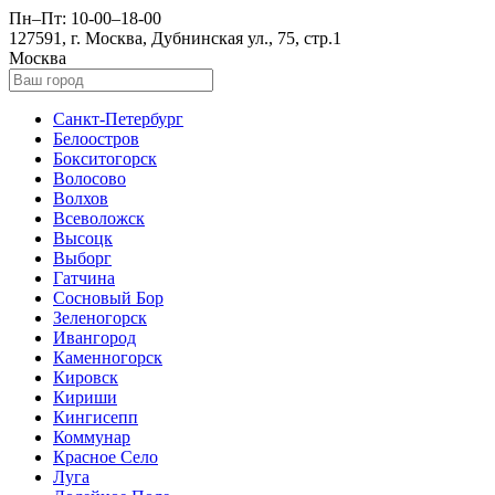
Пн–Пт: 10-00–18-00
127591, г. Москва, Дубнинская ул., 75, стр.1
Москва
Санкт-Петербург
Белоостров
Бокситогорск
Волосово
Волхов
Всеволожск
Высоцк
Выборг
Гатчина
Сосновый Бор
Зеленогорск
Ивангород
Каменногорск
Кировск
Кириши
Кингисепп
Коммунар
Красное Село
Луга