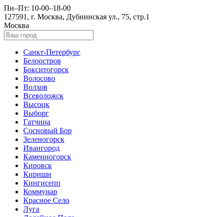
Пн–Пт: 10-00–18-00
127591, г. Москва, Дубнинская ул., 75, стр.1
Москва
Санкт-Петербург
Белоостров
Бокситогорск
Волосово
Волхов
Всеволожск
Высоцк
Выборг
Гатчина
Сосновый Бор
Зеленогорск
Ивангород
Каменногорск
Кировск
Кириши
Кингисепп
Коммунар
Красное Село
Луга