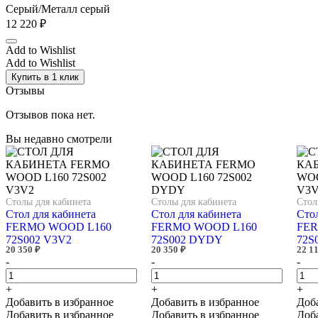
Серый/Металл серый
12 220
₽
Add to Wishlist
Add to Wishlist
Купить в 1 клик
Отзывы
Отзывов пока нет.
Вы недавно смотрели
Столы для кабинета
Столы для кабинета
Стол
Стол для кабинета
Стол для кабинета
Стол
FERMO WOOD L160
FERMO WOOD L160
FER
72S002 V3V2
72S002 DYDY
72S
20 350
₽
20 350
₽
22 1
-
-
-
+
+
+
Добавить в избранное
Добавить в избранное
Доб
Добавить в избранное
Добавить в избранное
Доб