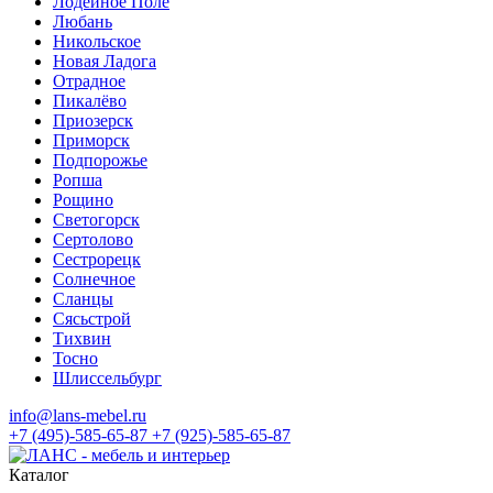
Лодейное Поле
Любань
Никольское
Новая Ладога
Отрадное
Пикалёво
Приозерск
Приморск
Подпорожье
Ропша
Рощино
Светогорск
Сертолово
Сестрорецк
Солнечное
Сланцы
Сясьстрой
Тихвин
Тосно
Шлиссельбург
info@lans-mebel.ru
+7 (495)-585-65-87
+7 (925)-585-65-87
Каталог