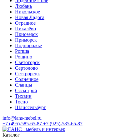
Лодейное Поле
Любань
Никольское
Новая Ладога
Отрадное
Пикалёво
Приозерск
Приморск
Подпорожье
Ропша
Рощино
Светогорск
Сертолово
Сестрорецк
Солнечное
Сланцы
Сясьстрой
Тихвин
Тосно
Шлиссельбург
info@lans-mebel.ru
+7 (495)-585-65-87
+7 (925)-585-65-87
Каталог