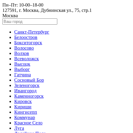
Пн–Пт: 10-00–18-00
127591, г. Москва, Дубнинская ул., 75, стр.1
Москва
Санкт-Петербург
Белоостров
Бокситогорск
Волосово
Волхов
Всеволожск
Высоцк
Выборг
Гатчина
Сосновый Бор
Зеленогорск
Ивангород
Каменногорск
Кировск
Кириши
Кингисепп
Коммунар
Красное Село
Луга