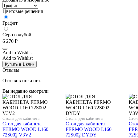
Цветовые решения
Графит
Серо голубой
6 270
₽
Add to Wishlist
Add to Wishlist
Купить в 1 клик
Отзывы
Отзывов пока нет.
Вы недавно смотрели
Столы для кабинета
Столы для кабинета
Стол
Стол для кабинета
Стол для кабинета
Стол
FERMO WOOD L160
FERMO WOOD L160
FER
72S002 V3V2
72S002 DYDY
72S