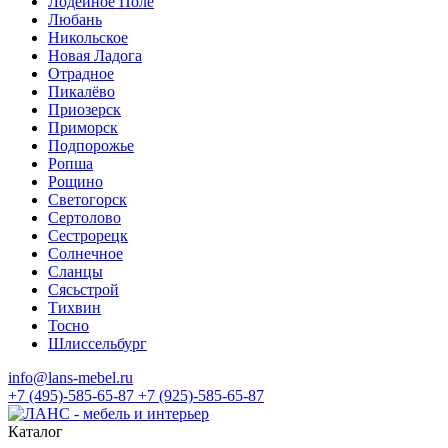
Лодейное Поле
Любань
Никольское
Новая Ладога
Отрадное
Пикалёво
Приозерск
Приморск
Подпорожье
Ропша
Рощино
Светогорск
Сертолово
Сестрорецк
Солнечное
Сланцы
Сясьстрой
Тихвин
Тосно
Шлиссельбург
info@lans-mebel.ru
+7 (495)-585-65-87
+7 (925)-585-65-87
Каталог