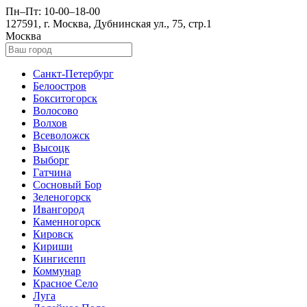
Пн–Пт: 10-00–18-00
127591, г. Москва, Дубнинская ул., 75, стр.1
Москва
Санкт-Петербург
Белоостров
Бокситогорск
Волосово
Волхов
Всеволожск
Высоцк
Выборг
Гатчина
Сосновый Бор
Зеленогорск
Ивангород
Каменногорск
Кировск
Кириши
Кингисепп
Коммунар
Красное Село
Луга