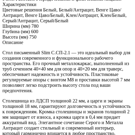
Характеристики
Цветовые решения
Белый, Белый/Антрацит, Венге Цаво/
Антрацит, Венге Цаво/Белый, Клен/Антрацит, Клен/Белый,
Серый/Антрацит, Серый/Белый
Ширина (мм)
780
Глубина (мм)
600
Высота (мм)
750
Описание
Стол письменный Slim С.СП-2.1 — это идеальный выбор для
создания современного и функционального рабочего
пространства. Его прочный металлокаркас, выполненный из
труб сечением 40×40 мм для опор и 40×20 мм для траверс,
обеспечивает надежность и устойчивость. Пластиковые
регулируемые опоры с винтом М8 и проставки высотой 7 мм
позволяют легко подстроить высоту стола под ваши
предпочтения.
Столешница из ЛДСП толщиной 22 мм, а царги и экраны
толщиной 18 мм, гарантируют долговечность и устойчивость
к повреждениям. Кромка столешницы и экранов толщиной 2
мм защищает от износа, а кромка царги в 0,4 мм придает
аккуратный вид. Элегантное сочетание Серого и Металла
Антрацит создает стильный и современный интерьер,
который гармонично впишется в любое пространство.