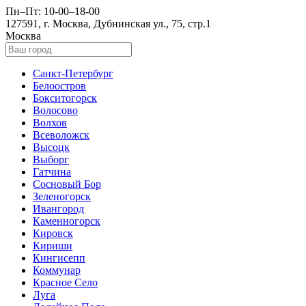
Пн–Пт: 10-00–18-00
127591, г. Москва, Дубнинская ул., 75, стр.1
Москва
Санкт-Петербург
Белоостров
Бокситогорск
Волосово
Волхов
Всеволожск
Высоцк
Выборг
Гатчина
Сосновый Бор
Зеленогорск
Ивангород
Каменногорск
Кировск
Кириши
Кингисепп
Коммунар
Красное Село
Луга