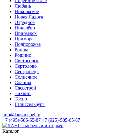
Лодейное Поле
Любань
Никольское
Новая Ладога
Отрадное
Пикалёво
Приозерск
Приморск
Подпорожье
Ропша
Рощино
Светогорск
Сертолово
Сестрорецк
Солнечное
Сланцы
Сясьстрой
Тихвин
Тосно
Шлиссельбург
info@lans-mebel.ru
+7 (495)-585-65-87
+7 (925)-585-65-87
Каталог