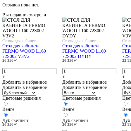
Отзывов пока нет.
Вы недавно смотрели
Столы для кабинета
Столы для кабинета
Стол
Стол для кабинета
Стол для кабинета
Стол
FERMO WOOD L160
FERMO WOOD L160
FER
72S002 V3V2
72S002 DYDY
72S
20 350
₽
20 350
₽
22 1
-
-
-
+
+
+
Добавить в избранное
Добавить в избранное
Доб
Добавить в избранное
Добавить в избранное
Доб
Цветовые решения
Цветовые решения
Цве
Венге
Венге
Вен
Дуб светлый
Дуб светлый
Дуб
20 350
₽
20 350
₽
22 1