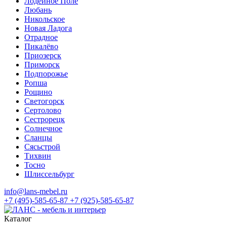
Лодейное Поле
Любань
Никольское
Новая Ладога
Отрадное
Пикалёво
Приозерск
Приморск
Подпорожье
Ропша
Рощино
Светогорск
Сертолово
Сестрорецк
Солнечное
Сланцы
Сясьстрой
Тихвин
Тосно
Шлиссельбург
info@lans-mebel.ru
+7 (495)-585-65-87
+7 (925)-585-65-87
Каталог