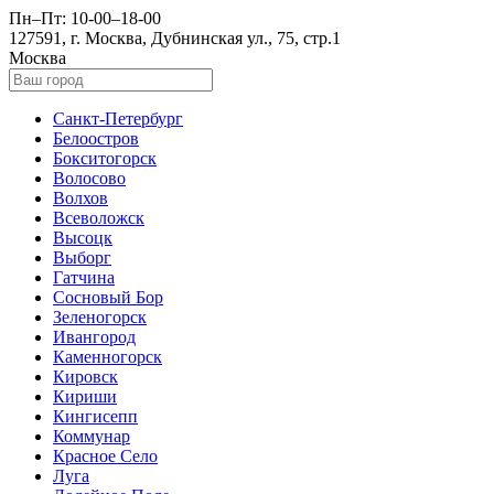
Пн–Пт: 10-00–18-00
127591, г. Москва, Дубнинская ул., 75, стр.1
Москва
Санкт-Петербург
Белоостров
Бокситогорск
Волосово
Волхов
Всеволожск
Высоцк
Выборг
Гатчина
Сосновый Бор
Зеленогорск
Ивангород
Каменногорск
Кировск
Кириши
Кингисепп
Коммунар
Красное Село
Луга